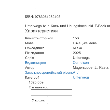
ISBN:
9783061232405
Unterwegs A1.1 Kurs- und Übungsbuch inkl. E-Book 
Характеристики
Кількість сторінок
156
Мова
Німецька мова
Обкладинка
М'яка
Рік видання
2025
Серія
Unterwegs
Видавництво
Cornelsen
Автор
Magersuppe, J., Raetz, 
Загальноєвропейський рівень
A1.1
Категорії
Unterwegs
1025.00₴
Є в наявності
-
+
У кошик