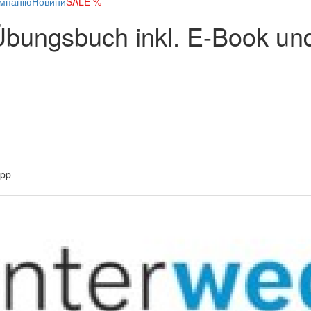
мпанію
Новини
SALE %
Übungsbuch inkl. E-Book un
App