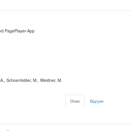
und PagePlayer-App
A., Schoenfelder, M., Weidner, M.
Опис
Відгуки