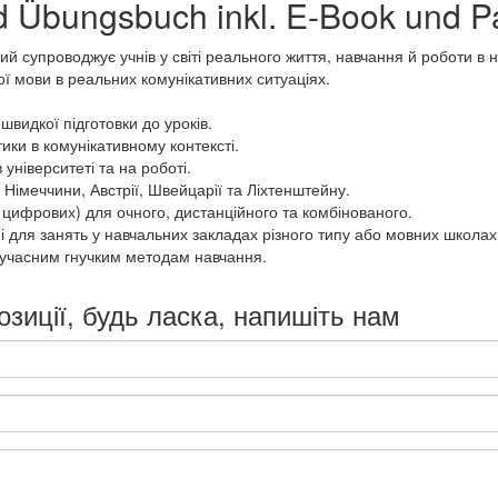
d Übungsbuch inkl. E-Book und 
й супроводжує учнів у світі реального життя, навчання й роботи в
ї мови в реальних комунікативних ситуаціях.
 швидкої підготовки до уроків.
ики в комунікативному контексті.
університеті та на роботі.
Німеччини, Австрії, Швейцарії та Ліхтенштейну.
і цифрових) для очного, дистанційного та комбінованого.
к і для занять у навчальних закладах різного типу або мовних школа
сучасним гнучким методам навчання.
озиції, будь ласка, напишіть нам