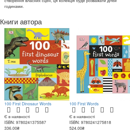
створення власних сцен, ця колекція буде розважати дітей
годинами.
Книги автора
100 First Dinosaur Words
100 First Words
Є в наявності
Є в наявності
ISBN: 9780241375587
ISBN: 9780241275818
336.00₴
524.00₴