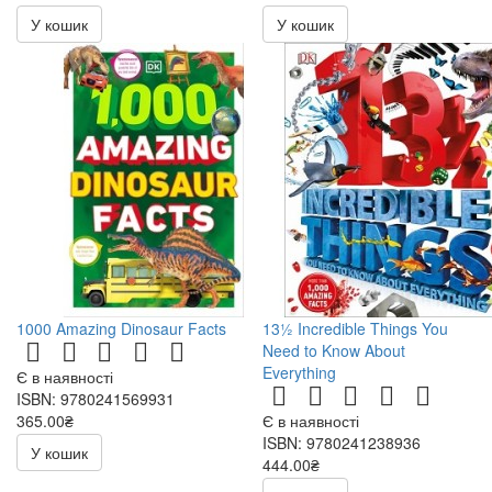
У кошик
У кошик
1000 Amazing Dinosaur Facts
13½ Incredible Things You
Need to Know About
Everything
Є в наявності
ISBN: 9780241569931
365.00₴
Є в наявності
ISBN: 9780241238936
У кошик
444.00₴