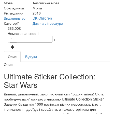
Мова
Англійська мова
Обкладинка
М'яка
Рік видання
2016
Видавництво
DK Children
Категорії
Дитяча література
283.00₴
Немає в наявності
-
+
Опис
Відгуки
Опис
Ultimate Sticker Collection:
Star Wars
Дивний, дивовижний, захоплюючий світ "Зоряні війни: Сила
пробуджується" оживає з книжкою Ultimate Collection Sticker.
Завдяки більш ніж 1000 наліпкам різних персонажів, істот,
інопланетян, дроїдів і кораблям, а також сторінкам для