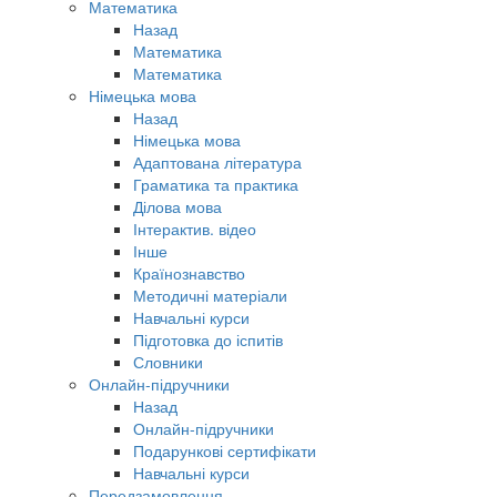
Математика
Назад
Математика
Математика
Німецька мова
Назад
Німецька мова
Адаптована література
Граматика та практика
Ділова мова
Інтерактив. відео
Інше
Країнознавство
Методичні матеріали
Навчальні курси
Підготовка до іспитів
Словники
Онлайн-підручники
Назад
Онлайн-підручники
Подарункові сертифікати
Навчальні курси
Передзамовлення