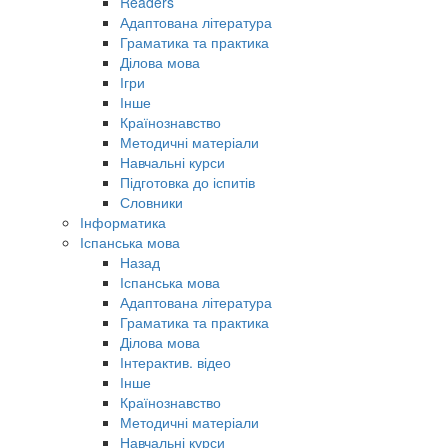
Readers
Адаптована література
Граматика та практика
Ділова мова
Ігри
Інше
Країнознавство
Методичні матеріали
Навчальні курси
Підготовка до іспитів
Словники
Інформатика
Іспанська мова
Назад
Іспанська мова
Адаптована література
Граматика та практика
Ділова мова
Інтерактив. відео
Інше
Країнознавство
Методичні матеріали
Навчальні курси