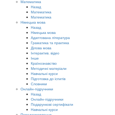
Математика
Назад
Математика
Математика
Німецька мова
Назад
Німецька мова
Адаптована література
Граматика та практика
Ділова мова
Інтерактив. відео
Інше
Країнознавство
Методичні матеріали
Навчальні курси
Підготовка до іспитів
Словники
Онлайн-підручники
Назад
Онлайн-підручники
Подарункові сертифікати
Навчальні курси
Передзамовлення