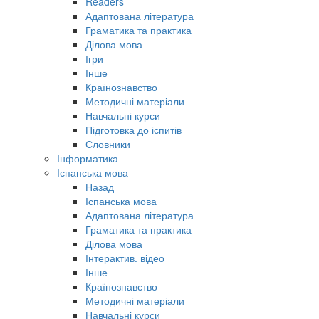
Readers
Адаптована література
Граматика та практика
Ділова мова
Ігри
Інше
Країнознавство
Методичні матеріали
Навчальні курси
Підготовка до іспитів
Словники
Інформатика
Іспанська мова
Назад
Іспанська мова
Адаптована література
Граматика та практика
Ділова мова
Інтерактив. відео
Інше
Країнознавство
Методичні матеріали
Навчальні курси