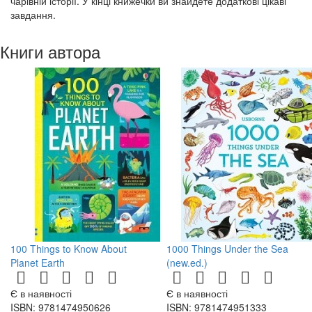
чарівній історії. У кінці книжечки ви знайдете додаткові цікаві
завдання.
Книги автора
100 Things to Know About
1000 Things Under the Sea
Planet Earth
(new.ed.)
Є в наявності
Є в наявності
ISBN: 9781474950626
ISBN: 9781474951333