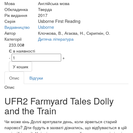
Мова
Англійська мова
Обкладинка
Тверда
Рік видання
2017
Серія
Usborne First Reading
Видавництво
Usborne
Автор
Клочкова, В., Агаєва, Н., Скрипкін, О.
Категорії
Дитяча література
233.00₴
Є в наявності
-
+
У кошик
Опис
Відгуки
Опис
UFR2 Farmyard Tales Dolly
and the Train
Чи може кінь Доллі врятувати день, коли зірветься старий
паровоз? Діти будуть в захваті дізнатись, що відбувається в цій