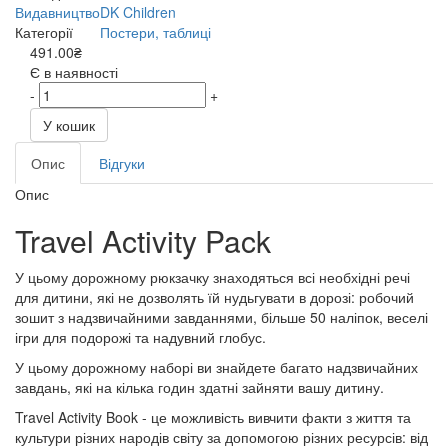
Видавництво
DK Children
Категорії
Постери, таблиці
491.00₴
Є в наявності
-
+
У кошик
Опис
Відгуки
Опис
Travel Activity Pack
У цьому дорожному рюкзачку знаходяться всі необхідні речі
для дитини, які не дозволять їй нудьгувати в дорозі: робочий
зошит з надзвичайними завданнями, більше 50 наліпок, веселі
ігри для подорожі та надувний глобус.
У цьому дорожному наборі ви знайдете багато надзвичайних
завдань, які на кілька годин здатні зайняти вашу дитину.
Travel Activity Book - це можливість вивчити факти з життя та
культури різних народів світу за допомогою різних ресурсів: від