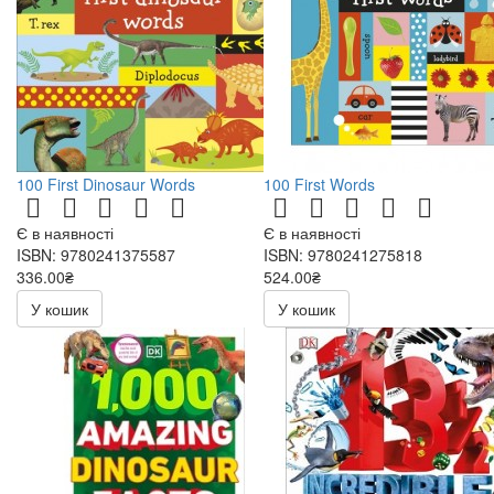
100 First Dinosaur Words
100 First Words
Є в наявності
Є в наявності
ISBN: 9780241375587
ISBN: 9780241275818
336.00₴
524.00₴
У кошик
У кошик