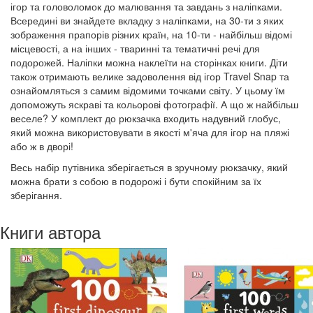
ігор та головоломок до малювання та завдань з наліпками.
Всередині ви знайдете вкладку з наліпками, на 30-ти з яких
зображення прапорів різних країн, на 10-ти - найбільш відомі
місцевості, а на інших - тваринні та тематичні речі для
подорожей. Наліпки можна наклеїти на сторінках книги. Діти
також отримають велике задоволення від ігор Travel Snap та
ознайомляться з самим відомими точками світу. У цьому їм
допоможуть яскраві та кольорові фотографії. А що ж найбільш
веселе? У комплект до рюкзачка входить надувний глобус,
який можна використовувати в якості м'яча для ігор на пляжі
або ж в дворі!
Весь набір путівника зберігається в зручному рюкзачку, який
можна брати з собою в подорожі і бути спокійним за їх
зберігання.
Книги автора