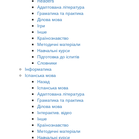
Readers
Адаптована література
Граматика та практика
Ділова мова
Ігри
Інше
Країнознавство
Методичні матеріали
Навчальні курси
Підготовка до іспитів
Словники
Інформатика
Іспанська мова
Назад
Іспанська мова
Адаптована література
Граматика та практика
Ділова мова
Інтерактив. відео
Інше
Країнознавство
Методичні матеріали
Навчальні курси