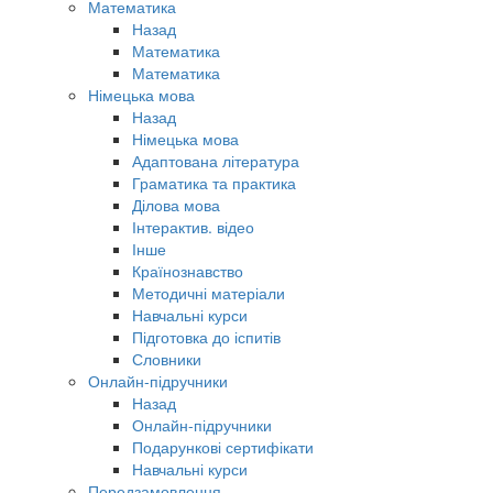
Математика
Назад
Математика
Математика
Німецька мова
Назад
Німецька мова
Адаптована література
Граматика та практика
Ділова мова
Інтерактив. відео
Інше
Країнознавство
Методичні матеріали
Навчальні курси
Підготовка до іспитів
Словники
Онлайн-підручники
Назад
Онлайн-підручники
Подарункові сертифікати
Навчальні курси
Передзамовлення