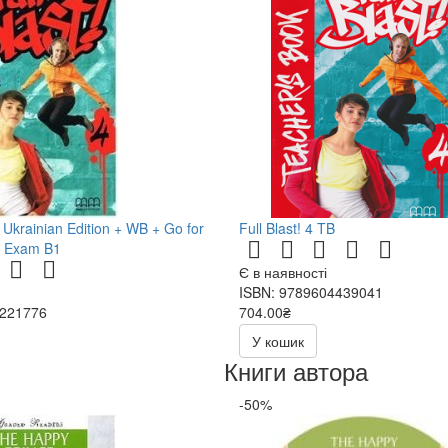
B Ukrainian Edition + WB + Go for
Full Blast! 4 TB
e Exam B1
Є в наявності
ISBN: 9789604439041
6221776
704.00₴
У кошик
Книги автора
-50%