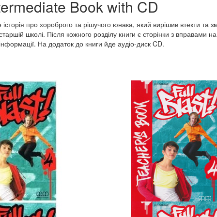
termediate Book with CD
е історія про хороброго та рішучого юнака, який вирішив втекти та 
старшій школі. Після кожного розділу книги є сторінки з вправами н
нформації. На додаток до книги йде аудіо-диск CD.