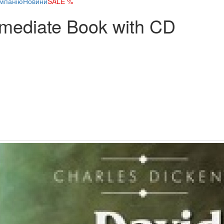
мпанію
Новини
SALE %
rmediate Book with CD