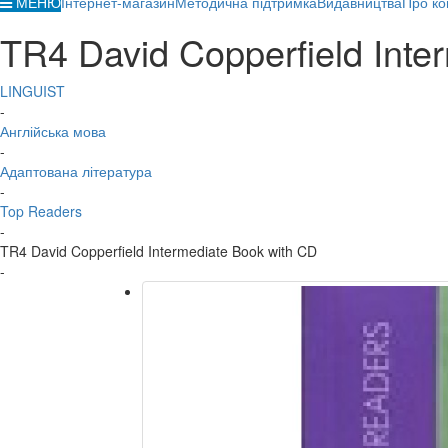
МЕНЮ
Інтернет-магазин
Методична підтримка
Видавництва
Про ко
TR4 David Copperfield Inte
LINGUIST
-
Англійська мова
-
Адаптована література
-
Top Readers
-
TR4 David Copperfield Intermediate Book with CD
-