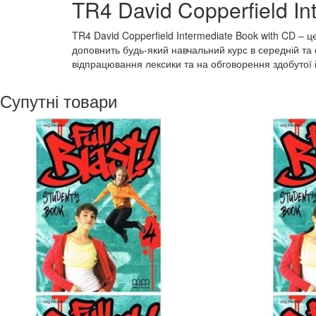
TR4 David Copperfield In
TR4 David Copperfield Intermediate Book with CD – ц
доповнить будь-який навчальний курс в середній та 
відпрацювання лексики та на обговорення здобутої і
Супутні товари