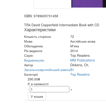
ISBN:
9789605731458
TR4 David Copperfield Intermediate Book with CD
Характеристики
Кількість сторінок
72
Мова
Англійська мова
Обкладинка
М'яка
Рік видання
2014
Серія
Top Readers
Видавництво
MM Publications
Автор
Dickens, Ch.
Загальноєвропейський рівень
B1
Категорії
Top Readers
290.00₴
Є в наявності
-
+
У кошик