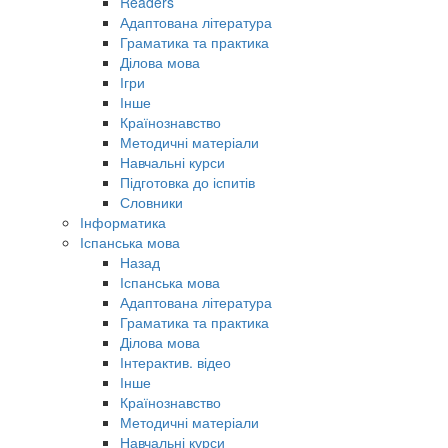
Readers
Адаптована література
Граматика та практика
Ділова мова
Ігри
Інше
Країнознавство
Методичні матеріали
Навчальні курси
Підготовка до іспитів
Словники
Інформатика
Іспанська мова
Назад
Іспанська мова
Адаптована література
Граматика та практика
Ділова мова
Інтерактив. відео
Інше
Країнознавство
Методичні матеріали
Навчальні курси