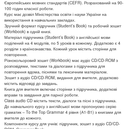
Європейських мовних стандартів (CEFR). Розрахований на 90-
100 годин класної роботи.
Курс має дозвіл Міністерства освіти і науки України на
використання в навчальних закладах.
Зручний формат підручник (Student’s Book) та робочий зошит
(Workbook) в одній книзі.
Матеріал підручника (Student’s Book) з англійської мови
поділений на 4 модулів, по 5 уроків в кожному. Додатково є 4
розділи з країнознавства. Кожний урок містить сторінки для
повторення.
Різнокольоровий зошит (Workbook) має аудіо CD/CD-ROM з
розповідями, текстами та діалогами з підручника для
повторення вдома, піснями та лексичним матеріалом.
Зошит з аудіо CD/CD-ROM, видання для вчителя, додатково
містить відповіді до завдань.
Книга для вчителя включає сторінки з підручника, додаткові
вправи та завдання для парної роботи.
Class audio CD містить тексти, діалоги та пісні з підручника.
До навчального курсу з англійської мови пропонуємо серію
граматик – To the Top Grammar 4 рівня (А1-В1) з книгами для
вчителя до кожного.
Компоненти курсу для учнів: підручник, зошит з аудіо CD/CD-