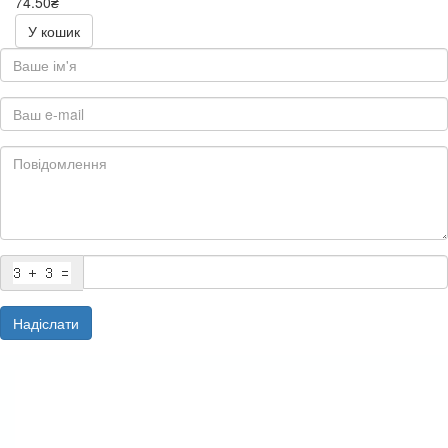
74.50₴
149.00₴
У кошик
Надіслати