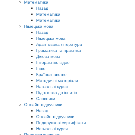
Математика
Назад
Математика
Математика
Німецька мова
Назад
Німецька мова
Адаптована література
Граматика та практика
Ділова мова
Інтерактив. відео
Інше
Країнознавство
Методичні матеріали
Навчальні курси
Підготовка до іспитів
Словники
Онлайн-підручники
Назад
Онлайн-підручники
Подарункові сертифікати
Навчальні курси
Передзамовлення