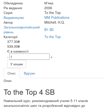
Обкладинка
М'яка
Рік видання
2006
Серія
To the Top
Видавництво
MM Publications
Автор
Mitchell, H.Q.
Загальноєвропейський
B1-B2
рівень
Категорії
To the Top
377.30₴
539.00₴
Є в наявності
-
+
У кошик
Опис
Відгуки
Опис
To the Top 4 SB
Навчальний курс, рекомендований учням 5-11 класів
загальноосвітніх шкіл та розроблений відповідно до