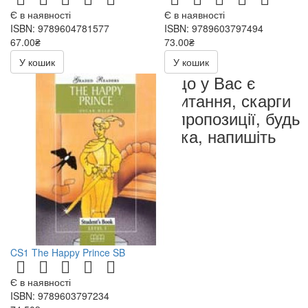
Є в наявності
Є в наявності
ISBN: 9789604781577
ISBN: 9789603797494
67.00₴
73.00₴
134.00₴
146.00₴
У кошик
У кошик
Якщо у Вас є
запитання, скарги
чи пропозиції, будь
ласка, напишіть
нам
CS1 The Happy Prince SB
Є в наявності
ISBN: 9789603797234