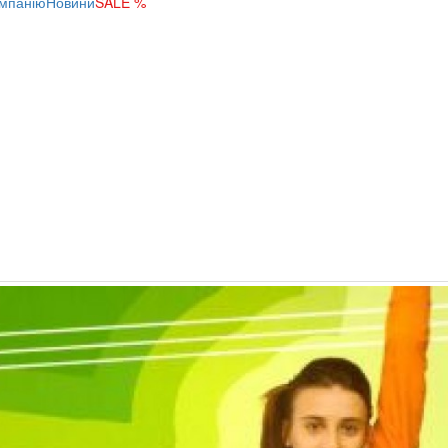
мпанію
Новини
SALE %