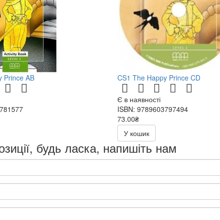
 Prince AB
CS1 The Happy Prince CD
Є в наявності
4781577
ISBN: 9789603797494
73.00₴
146.00₴
У кошик
озиції, будь ласка, напишіть нам