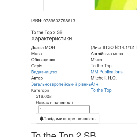
ISBN:
9789603798613
To the Top 2 SB
Характеристики
Дозвіл МОН
(Лист ІІТЗО №14.1/12-Г
Мова
Англійська мова
Обкладинка
М'яка
Серія
To the Top
Видавництво
MM Publications
Автор
Mitchell, H.Q.
Загальноєвропейський рівень
A1+
Категорії
To the Top
516.00₴
Немає в наявності
-
+
Повідомити про наявність
To the Top 2 SB