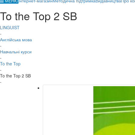
МЕНЮ
Інтернет-магазин
Методична підтримка
Видавництва
Про ко
To the Top 2 SB
LINGUIST
-
Англійська мова
-
Навчальні курси
-
To the Top
-
To the Top 2 SB
-