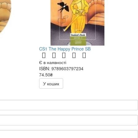
CS1 The Happy Prince SB
Є в наявності
ISBN: 9789603797234
74.50₴
149.00₴
У кошик