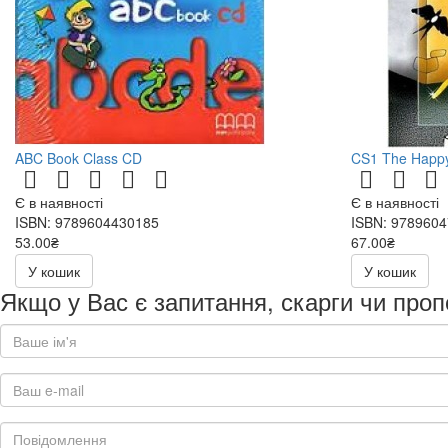
ABC Book Class CD
CS1 The Happy
Є в наявності
Є в наявності
ISBN: 9789604430185
ISBN: 978960
53.00₴
67.00₴
106.00₴
134.00₴
У кошик
У кошик
Якщо у Вас є запитання, скарги чи проп