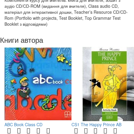
Компоненти курсу для вчителів: книга для вчителя, зошит з
аудіо CD/CD-ROM (видання для вчителя), Class audio CD,
матеріал для інтерактивної дошки, Teacher’s Resource CD/CD-
Rom (Portfolio with projects, Test Booklet, Top Grammar Test
Booklet з відповідями)
Книги автора
ABC Book Class CD
CS1 The Happy Prince AB