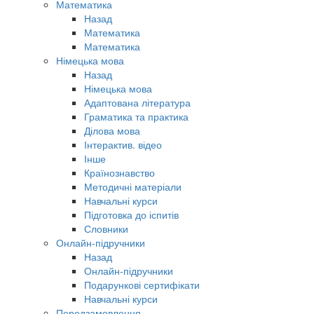
Математика
Назад
Математика
Математика
Німецька мова
Назад
Німецька мова
Адаптована література
Граматика та практика
Ділова мова
Інтерактив. відео
Інше
Країнознавство
Методичні матеріали
Навчальні курси
Підготовка до іспитів
Словники
Онлайн-підручники
Назад
Онлайн-підручники
Подарункові сертифікати
Навчальні курси
Передзамовлення