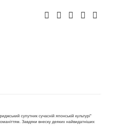
риджський супутник сучасній японській культурі"
зноманіттям. Завдяки внеску деяких найвидатніших