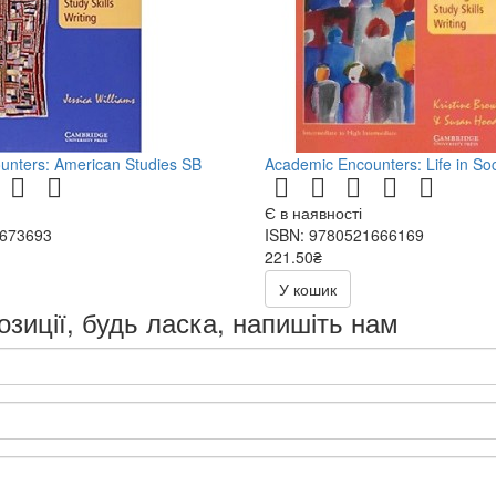
unters: American Studies SB
Academic Encounters: Life in So
Є в наявності
1673693
ISBN: 9780521666169
221.50₴
443.00₴
У кошик
озиції, будь ласка, напишіть нам