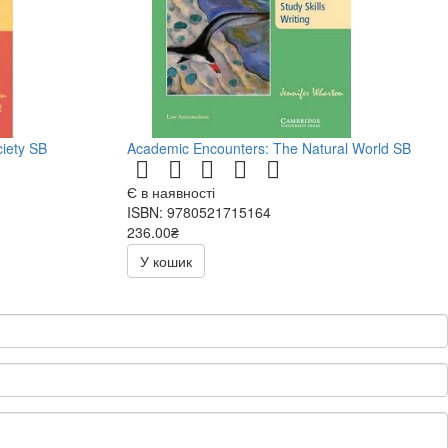
ciety SB
Academic Encounters: The Natural World SB
Є в наявності
ISBN: 9780521715164
236.00₴
472.00₴
У кошик