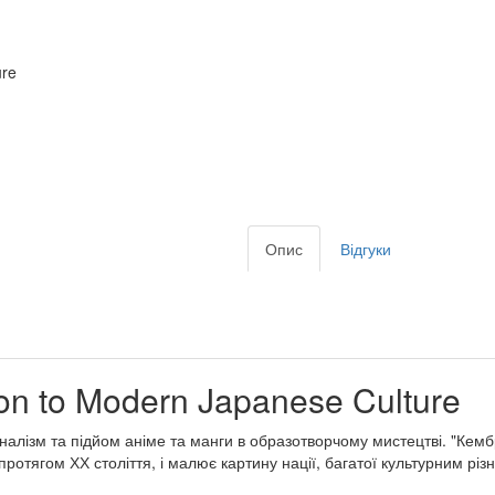
ure
Опис
Відгуки
n to Modern Japanese Culture
оналізм та підйом аніме та манги в образотворчому мистецтві. "Кемб
отягом ХХ століття, і малює картину нації, багатої культурним рі