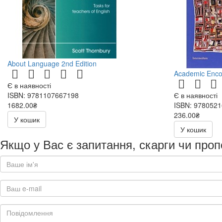
About Language 2nd Edition
Academic Enco
Є в наявності
ISBN: 9781107667198
Є в наявності
1682.00₴
ISBN: 978052
236.00₴
У кошик
472.00₴
У кошик
Якщо у Вас є запитання, скарги чи проп