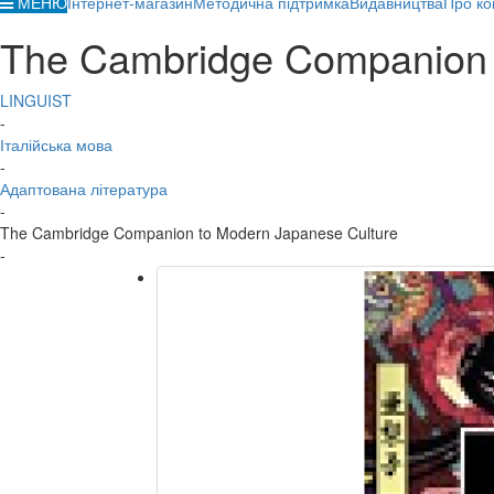
МЕНЮ
Інтернет-магазин
Методична підтримка
Видавництва
Про ко
The Cambridge Companion 
LINGUIST
-
Італійська мова
-
Адаптована література
-
The Cambridge Companion to Modern Japanese Culture
-