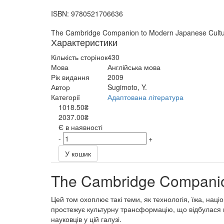
ISBN:
9780521706636
The Cambridge Companion to Modern Japanese Cult
Характеристики
Кількість сторінок
430
Мова
Англійська мова
Рік видання
2009
Автор
Sugimoto, Y.
Категорії
Адаптована література
1018.50₴
2037.00₴
Є в наявності
-
+
У кошик
The Cambridge Companio
Цей том охоплює такі теми, як технологія, їжа, наці
простежує культурну трансформацію, що відбулася пр
науковців у цій галузі.