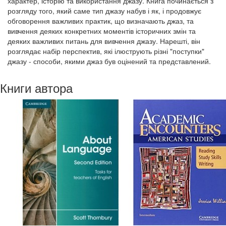
характер, історію та використання джазу. Книга починається з
розгляду того, який саме тип джазу набув і як, і продовжує
обговорення важливих практик, що визначають джаз, та
вивчення деяких конкретних моментів історичних змін та
деяких важливих питань для вивчення джазу. Нарешті, він
розглядає набір перспектив, які ілюструють різні "поступки"
джазу - способи, якими джаз був оцінений та представлений.
Книги автора