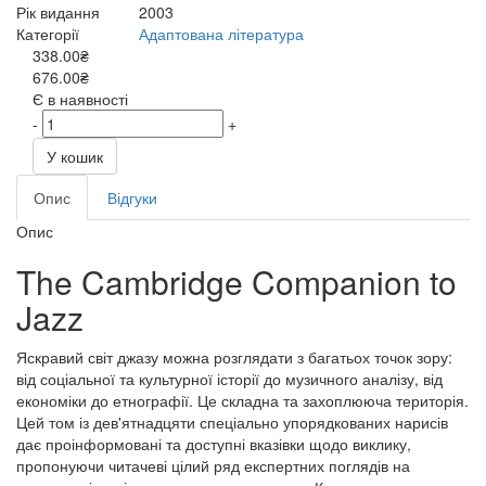
Рік видання
2003
Категорії
Адаптована література
338.00₴
676.00₴
Є в наявності
-
+
У кошик
Опис
Відгуки
Опис
The Cambridge Companion to
Jazz
Яскравий світ джазу можна розглядати з багатьох точок зору:
від соціальної та культурної історії до музичного аналізу, від
економіки до етнографії. Це складна та захоплююча територія.
Цей том із дев'ятнадцяти спеціально упорядкованих нарисів
дає проінформовані та доступні вказівки щодо виклику,
пропонуючи читачеві цілий ряд експертних поглядів на