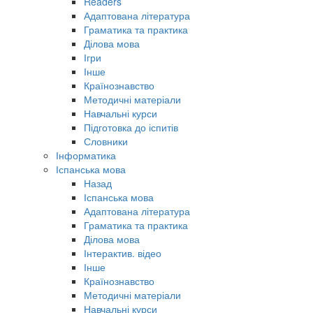
Readers
Адаптована література
Граматика та практика
Ділова мова
Ігри
Інше
Країнознавство
Методичні матеріали
Навчальні курси
Підготовка до іспитів
Словники
Інформатика
Іспанська мова
Назад
Іспанська мова
Адаптована література
Граматика та практика
Ділова мова
Інтерактив. відео
Інше
Країнознавство
Методичні матеріали
Навчальні курси