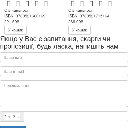
Є в наявності
Є в наявності
ISBN: 9780521666169
ISBN: 9780521715164
221.50₴
236.00₴
443.00₴
472.00₴
У кошик
У кошик
Якщо у Вас є запитання, скарги чи
пропозиції, будь ласка, напишіть нам