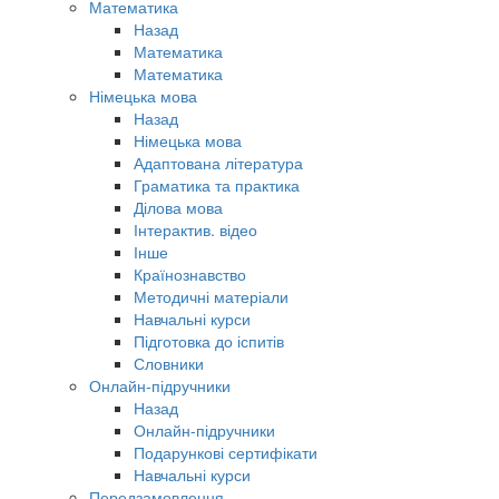
Математика
Назад
Математика
Математика
Німецька мова
Назад
Німецька мова
Адаптована література
Граматика та практика
Ділова мова
Інтерактив. відео
Інше
Країнознавство
Методичні матеріали
Навчальні курси
Підготовка до іспитів
Словники
Онлайн-підручники
Назад
Онлайн-підручники
Подарункові сертифікати
Навчальні курси
Передзамовлення