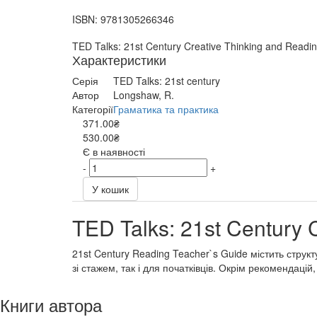
ISBN:
9781305266346
TED Talks: 21st Century Creative Thinking and Readi
Характеристики
Серія
TED Talks: 21st century
Автор
Longshaw, R.
Категорії
Граматика та практика
371.00₴
530.00₴
Є в наявності
-
+
У кошик
TED Talks: 21st Century 
21st Century Reading Teacher`s Guide містить структ
зі стажем, так і для початківців. Окрім рекомендацій,
Книги автора