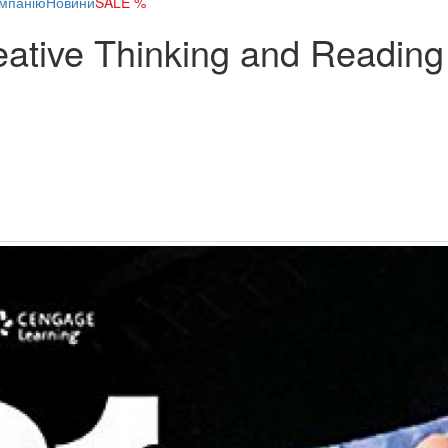
мпанію
Новини
SALE %
eative Thinking and Reading