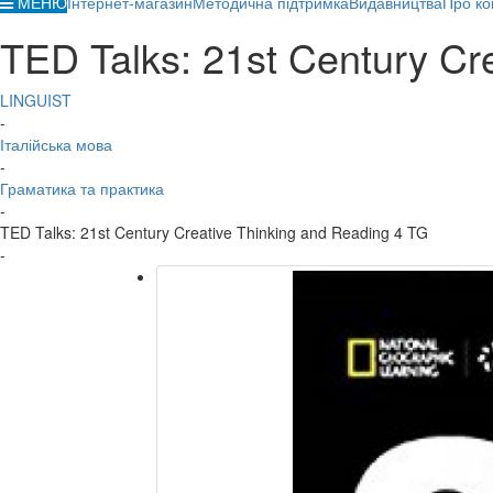
МЕНЮ
Інтернет-магазин
Методична підтримка
Видавництва
Про ко
TED Talks: 21st Century Cr
LINGUIST
-
Італійська мова
-
Граматика та практика
-
TED Talks: 21st Century Creative Thinking and Reading 4 TG
-