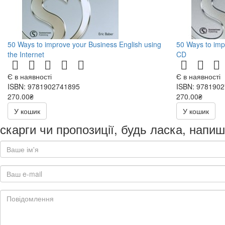
50 Ways to improve your Business English using
50 Ways to impr
the Internet
CD
Є в наявності
Є в наявності
ISBN: 9781902741895
ISBN: 978190
270.00₴
270.00₴
540.00₴
540.00₴
У кошик
У кошик
скарги чи пропозиції, будь ласка, напиш