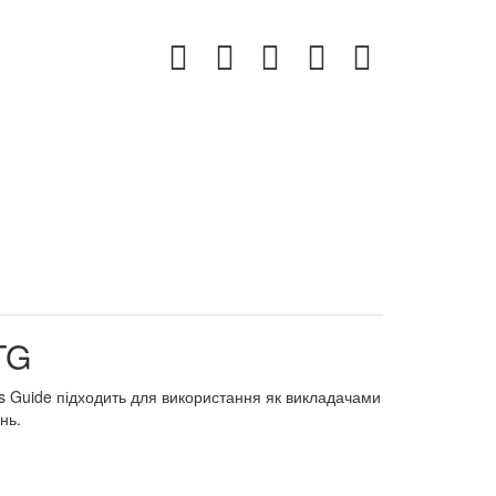
TG
r`s Guide підходить для використання як викладачами
нь.