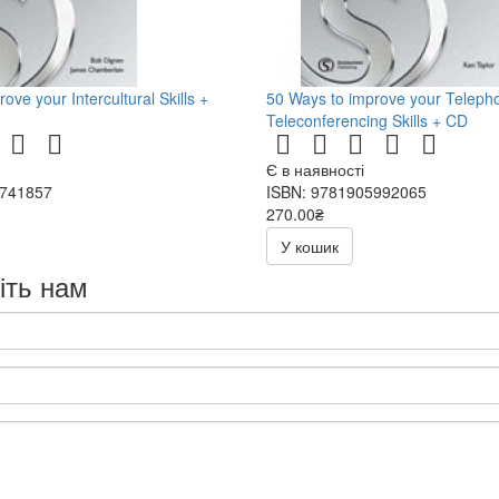
ove your Intercultural Skills +
50 Ways to improve your Teleph
Teleconferencing Skills + CD
Є в наявності
2741857
ISBN: 9781905992065
270.00₴
540.00₴
У кошик
іть нам