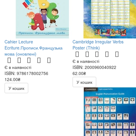
Cahier Lecture
Cambridge Irregular Verbs
Ecriture.Прописи.Французька
Poster (Think)
мова (оновлені)
Є в наявності
Є в наявності
ISBN: 2000960040922
ISBN: 9786178002756
62.00₴
124.00₴
У кошик
У кошик