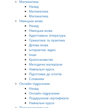
Математика
Назад
Математика
Математика
Німецька мова
Назад
Німецька мова
Адаптована література
Граматика та практика
Ділова мова
Інтерактив. відео
Інше
Країнознавство
Методичні матеріали
Навчальні курси
Підготовка до іспитів
Словники
Онлайн-підручники
Назад
Онлайн-підручники
Подарункові сертифікати
Навчальні курси
Передзамовлення