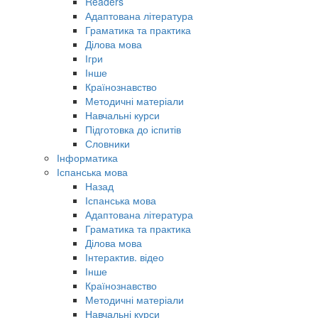
Readers
Адаптована література
Граматика та практика
Ділова мова
Ігри
Інше
Країнознавство
Методичні матеріали
Навчальні курси
Підготовка до іспитів
Словники
Інформатика
Іспанська мова
Назад
Іспанська мова
Адаптована література
Граматика та практика
Ділова мова
Інтерактив. відео
Інше
Країнознавство
Методичні матеріали
Навчальні курси