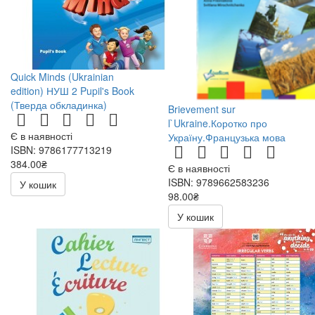
Quick Minds (Ukrainian
edition) НУШ 2 Pupil's Book
(Тверда обкладинка)
Brievement sur
l`Ukraine.Коротко про
Є в наявності
Україну.Французька мова
ISBN: 9786177713219
384.00₴
Є в наявності
ISBN: 9789662583236
У кошик
98.00₴
196.00₴
У кошик