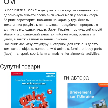
QM
Super Puzzles Book 2 – це цікаві кросворди та завдання, які
допоможуть вивчати слова англійської мови у веселій формі.
Збірник перетворить навчання на корисну гру. Десять
тематичних розділів містять слова, передбачені програмою
для учнів молодших класів. Super Puzzles – це чудовий спосіб
збагатити словниковий запас англійської мови, розвивати
увагу, а також навички читання і письма.
Посібник має чітку структуру: 6 сторінок для кожної з десяти
тем: school objects, numbers, wild animals, furniture, body parts
(face), transport, sport, farm animals, entertainments, activities.
Супутні товари
Книги автора