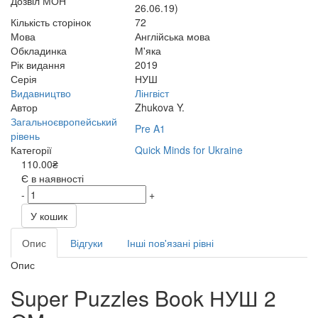
Дозвіл МОН
26.06.19)
Кількість сторінок
72
Мова
Англійська мова
Обкладинка
М'яка
Рік видання
2019
Серія
НУШ
Видавництво
Лінгвіст
Автор
Zhukova Y.
Загальноєвропейський
Pre A1
рівень
Категорії
Quick Minds for Ukraine
110.00₴
Є в наявності
-
+
У кошик
Опис
Відгуки
Інші пов'язані рівні
Опис
Super Puzzles Book НУШ 2