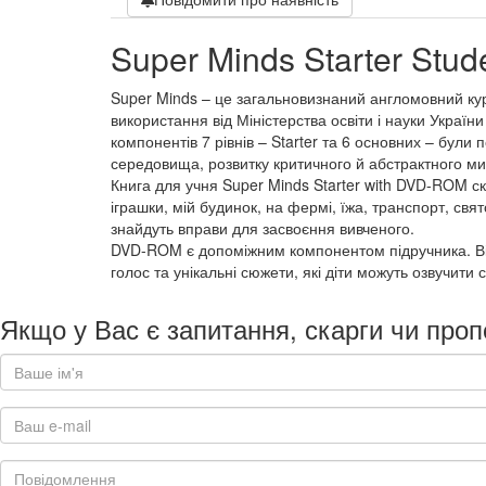
Super Minds Starter Stu
Super Minds – це загальновизнаний англомовний курс
використання від Міністерства освіти і науки Україн
компонентів 7 рівнів – Starter та 6 основних – були
середовища, розвитку критичного й абстрактного ми
Книга для учня Super Minds Starter with DVD-ROM скл
іграшки, мій будинок, на фермі, їжа, транспорт, свя
знайдуть вправи для засвоєння вивченого.
DVD-ROM є допоміжним компонентом підручника. Він м
голос та унікальні сюжети, які діти можуть озвучити 
Якщо у Вас є запитання, скарги чи проп