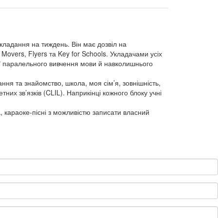
икладання на тиждень. Він має дозвіл на
Movers, Flyers та Key for Schools. Укладачами усіх
ідеї паралельного вивчення мови й навколишнього
ання та знайомство, школа, моя сім’я, зовнішність,
них зв’язків (CLIL). Наприкінці кожного блоку учні
, караоке-пісні з можливістю записати власний