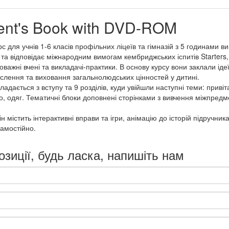
dent's Book with DVD-ROM
 для учнів 1-6 класів профільних ліцеїв та гімназій з 5 годинами в
и та відповідає міжнародним вимогам кембриджських іспитів Starters, 
 поважні вчені та викладачі-практики. В основу курсу вони заклали 
слення та виховання загальнолюдських цінностей у дитині.
адається з вступу та 9 розділів, куди увійшли наступні теми: привіт
то, одяг. Тематичні блоки доповнені сторінками з вивчення міжпредмет
істить інтерактивні вправи та ігри, анімацію до історій підручника
самостійно.
озиції, будь ласка, напишіть нам