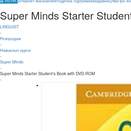
МЕНЮ
Інтернет-магазин
Методична підтримка
Видавництва
Про ко
Super Minds Starter Stude
LINGUIST
-
Розпродаж
-
Навчальні курси
-
Super Minds
-
Super Minds Starter Student's Book with DVD-ROM
-