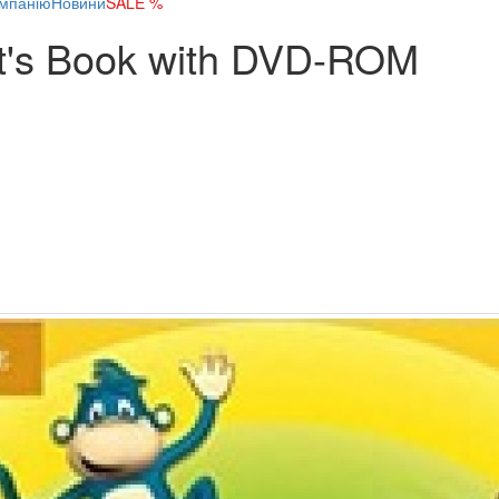
мпанію
Новини
SALE %
nt's Book with DVD-ROM