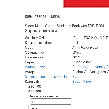
ISBN:
9780521148528
Super Minds Starter Student's Book with DVD-ROM
Характеристики
Дозвіл МОН
(Лист ІІТЗО №2.1/12-Г-
Кількість сторінок
114
Мова
Англійська мова
Обкладинка
М'яка
Рік видання
2012
Серія
Super Minds
Видавництво
Cambridge University P
Автор
Puchta G., Gerngross G
Загальноєвропейський рівень
Starter
Категорії
Super Minds
296.10₴
423.00₴
Немає в наявності
-
+
Повідомити про наявність