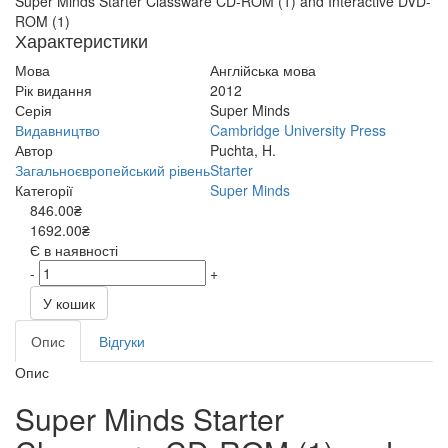
Super Minds Starter Classware CD-ROM (1) and Interactive DVD-
ROM (1)
Характеристики
Мова
Англійська мова
Рік видання
2012
Серія
Super Minds
Видавництво
Cambridge University Press
Автор
Puchta, H.
Загальноєвропейський рівень
Starter
Категорії
Super Minds
846.00₴
1692.00₴
Є в наявності
-
+
У кошик
Опис
Відгуки
Опис
Super Minds Starter