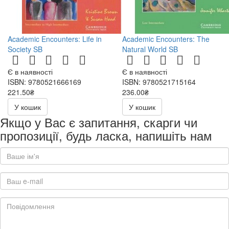
Academic Encounters: Life in
Academic Encounters: The
Society SB
Natural World SB
Є в наявності
Є в наявності
ISBN: 9780521666169
ISBN: 9780521715164
221.50₴
236.00₴
443.00₴
472.00₴
У кошик
У кошик
Якщо у Вас є запитання, скарги чи
пропозиції, будь ласка, напишіть нам