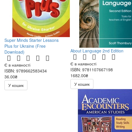
Super Minds Starter Lessons
Plus for Ukraine (Free
About Language 2nd Edition
Download)
Є в наявності
Є в наявності
ISBN: 9781107667198
ISBN: 9789662583434
1682.00₴
36.00₴
72.00₴
У кошик
У кошик