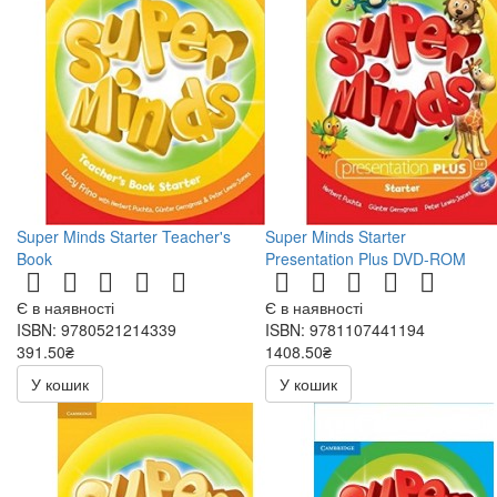
Super Minds Starter Teacher's
Super Minds Starter
Book
Presentation Plus DVD-ROM
Є в наявності
Є в наявності
ISBN: 9780521214339
ISBN: 9781107441194
391.50₴
1408.50₴
783.00₴
2817.00₴
У кошик
У кошик