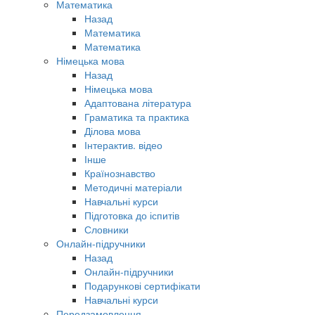
Математика
Назад
Математика
Математика
Німецька мова
Назад
Німецька мова
Адаптована література
Граматика та практика
Ділова мова
Інтерактив. відео
Інше
Країнознавство
Методичні матеріали
Навчальні курси
Підготовка до іспитів
Словники
Онлайн-підручники
Назад
Онлайн-підручники
Подарункові сертифікати
Навчальні курси
Передзамовлення