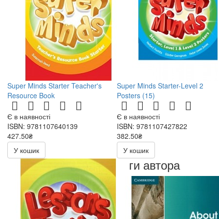
Super Minds Starter Teacher's
Super Minds Starter-Level 2
Resource Book
Posters (15)
Є в наявності
Є в наявності
ISBN: 9781107640139
ISBN: 9781107427822
427.50₴
382.50₴
855.00₴
765.00₴
У кошик
У кошик
Книги автора