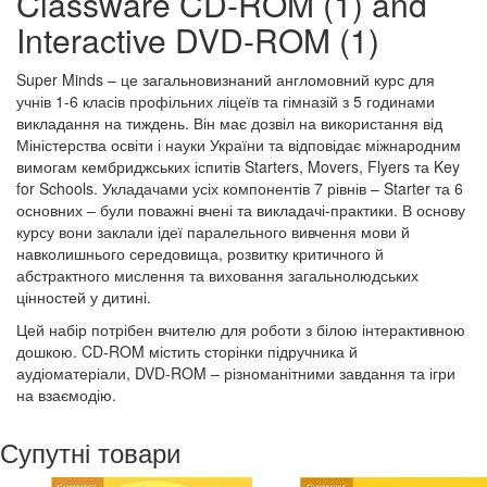
Classware CD-ROM (1) and
Interactive DVD-ROM (1)
Super Minds – це загальновизнаний англомовний курс для
учнів 1-6 класів профільних ліцеїв та гімназій з 5 годинами
викладання на тиждень. Він має дозвіл на використання від
Міністерства освіти і науки України та відповідає міжнародним
вимогам кембриджських іспитів Starters, Movers, Flyers та Key
for Schools. Укладачами усіх компонентів 7 рівнів – Starter та 6
основних – були поважні вчені та викладачі-практики. В основу
курсу вони заклали ідеї паралельного вивчення мови й
навколишнього середовища, розвитку критичного й
абстрактного мислення та виховання загальнолюдських
цінностей у дитині.
Цей набір потрібен вчителю для роботи з білою інтерактивною
дошкою. CD-ROM містить сторінки підручника й
аудіоматеріали, DVD-ROM – різноманітними завдання та ігри
на взаємодію.
Супутні товари