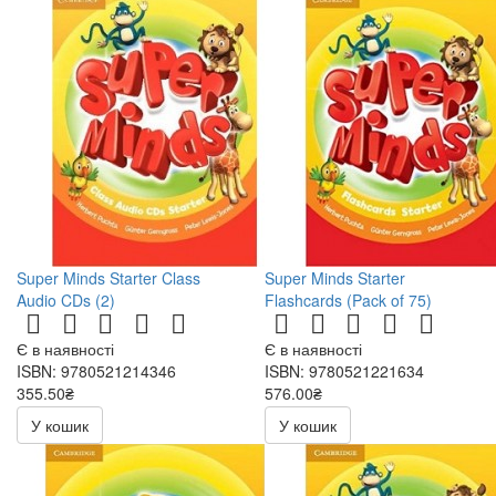
Super Minds Starter Class
Super Minds Starter
Audio CDs (2)
Flashcards (Pack of 75)
Є в наявності
Є в наявності
ISBN: 9780521214346
ISBN: 9780521221634
355.50₴
576.00₴
711.00₴
1152.00₴
У кошик
У кошик