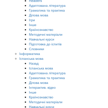
Readers
Адаптована література
Граматика та практика
Ділова мова
Ігри
Інше
Країнознавство
Методичні матеріали
Навчальні курси
Підготовка до іспитів
Словники
Інформатика
Іспанська мова
Назад
Іспанська мова
Адаптована література
Граматика та практика
Ділова мова
Інтерактив. відео
Інше
Країнознавство
Методичні матеріали
Навчальні курси