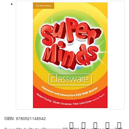
ISBN:
9780521148542