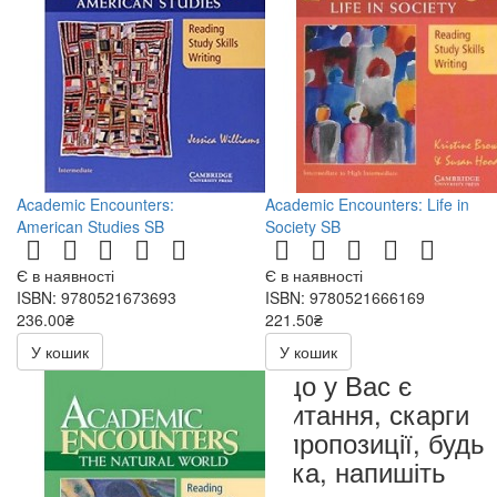
Academic Encounters:
Academic Encounters: Life in
American Studies SB
Society SB
Є в наявності
Є в наявності
ISBN: 9780521673693
ISBN: 9780521666169
236.00₴
221.50₴
472.00₴
443.00₴
У кошик
У кошик
Якщо у Вас є
запитання, скарги
чи пропозиції, будь
ласка, напишіть