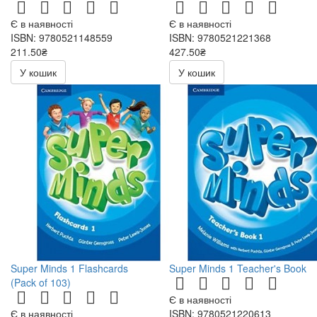
Є в наявності
Є в наявності
ISBN: 9780521148559
ISBN: 9780521221368
211.50₴
427.50₴
423.00₴
855.00₴
У кошик
У кошик
Super Minds 1 Flashcards
Super Minds 1 Teacher's Book
(Pack of 103)
Є в наявності
Є в наявності
ISBN: 9780521220613