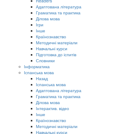
Readers
Адаптована література
Граматика та практика
Ділова мова
Ігри
Інше
Країнознавство
Методичні матеріали
Навчальні курси
Підготовка до іспитів
Словники
Інформатика
Іспанська мова
Назад
Іспанська мова
Адаптована література
Граматика та практика
Ділова мова
Інтерактив. відео
Інше
Країнознавство
Методичні матеріали
Навчальні курси