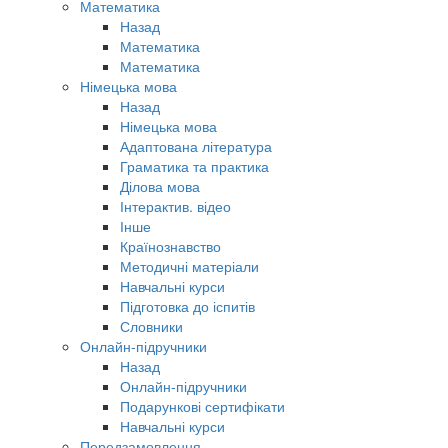
Математика
Назад
Математика
Математика
Німецька мова
Назад
Німецька мова
Адаптована література
Граматика та практика
Ділова мова
Інтерактив. відео
Інше
Країнознавство
Методичні матеріали
Навчальні курси
Підготовка до іспитів
Словники
Онлайн-підручники
Назад
Онлайн-підручники
Подарункові сертифікати
Навчальні курси
Передзамовлення