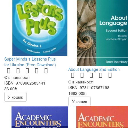
Super Minds 1 Lessons Plus
for Ukraine (Free Download)
About Language 2nd Edition
Є в наявності
Є в наявності
ISBN: 9789662583441
ISBN: 9781107667198
36.00₴
1682.00₴
72.00₴
У кошик
У кошик