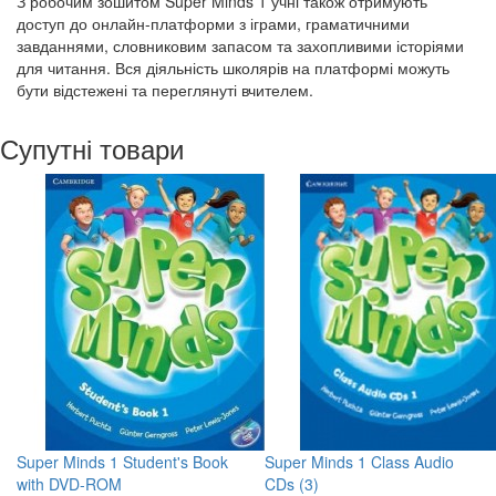
З робочим зошитом Super Minds 1 учні також отримують
доступ до онлайн-платформи з іграми, граматичними
завданнями, словниковим запасом та захопливими історіями
для читання. Вся діяльність школярів на платформі можуть
бути відстежені та переглянуті вчителем.
Супутні товари
Super Minds 1 Student's Book
Super Minds 1 Class Audio
with DVD-ROM
CDs (3)