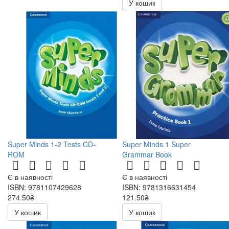
У кошик
Super Minds 1-2 Tests CD-
Super Minds 1 Super
ROM
Grammar Book
Є в наявності
Є в наявності
ISBN: 9781107429628
ISBN: 9781316631454
274.50₴
121.50₴
549.00₴
243.00₴
У кошик
У кошик