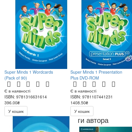
Super Minds 1 Wordcards
Super Minds 1 Presentation
(Pack of 90)
Plus DVD-ROM
Є в наявності
Є в наявності
ISBN: 9781316631614
ISBN: 9781107441231
396.00₴
1408.50₴
792.00₴
2817.00₴
У кошик
У кошик
Книги автора