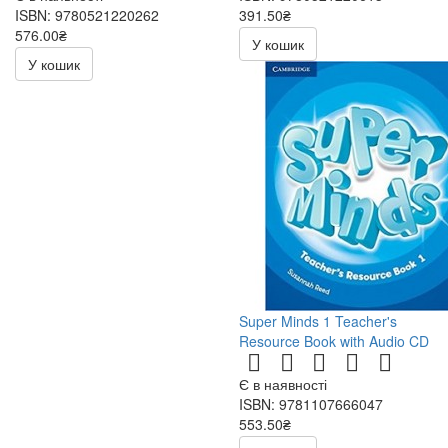
ISBN: 9780521220262
391.50₴
576.00₴
783.00₴
У кошик
1152.00₴
У кошик
Super Minds 1 Teacher's
Resource Book with Audio CD
Є в наявності
ISBN: 9781107666047
553.50₴
1107.00₴