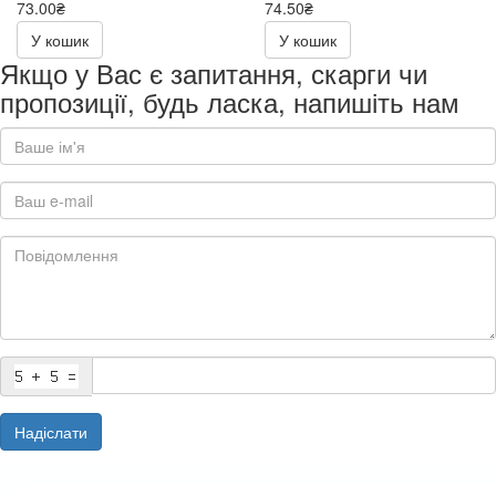
73.00₴
74.50₴
146.00₴
149.00₴
У кошик
У кошик
Якщо у Вас є запитання, скарги чи
пропозиції, будь ласка, напишіть нам
Надіслати