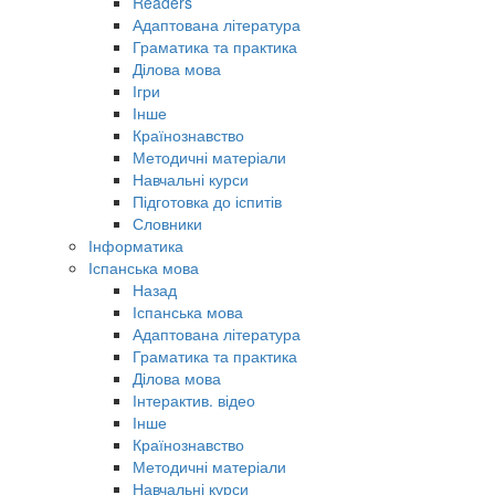
Readers
Адаптована література
Граматика та практика
Ділова мова
Ігри
Інше
Країнознавство
Методичні матеріали
Навчальні курси
Підготовка до іспитів
Словники
Інформатика
Іспанська мова
Назад
Іспанська мова
Адаптована література
Граматика та практика
Ділова мова
Інтерактив. відео
Інше
Країнознавство
Методичні матеріали
Навчальні курси