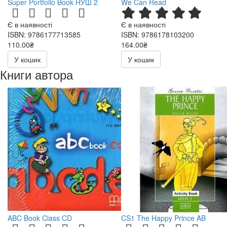
Super Portfolio Book НУШ 2
We Can Read
Є в наявності
Є в наявності
ISBN: 9786177713585
ISBN: 9786178103200
110.00₴
164.00₴
У кошик
У кошик
Книги автора
ABC Book Class CD
CS1 The Happy Prince AB