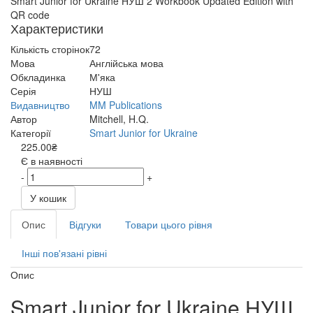
Smart Junior for Ukraine НУШ 2 Workbook Updated Edition with
QR code
Характеристики
Кількість сторінок
72
Мова
Англійська мова
Обкладинка
М'яка
Серія
НУШ
Видавництво
MM Publications
Автор
Mitchell, H.Q.
Категорії
Smart Junior for Ukraine
225.00₴
Є в наявності
-
+
У кошик
Опис
Відгуки
Товари цього рівня
Інші пов'язані рівні
Опис
Smart Junior for Ukraine НУШ