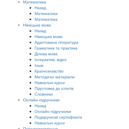
Математика
Назад
Математика
Математика
Німецька мова
Назад
Німецька мова
Адаптована література
Граматика та практика
Ділова мова
Інтерактив. відео
Інше
Країнознавство
Методичні матеріали
Навчальні курси
Підготовка до іспитів
Словники
Онлайн-підручники
Назад
Онлайн-підручники
Подарункові сертифікати
Навчальні курси
Передзамовлення