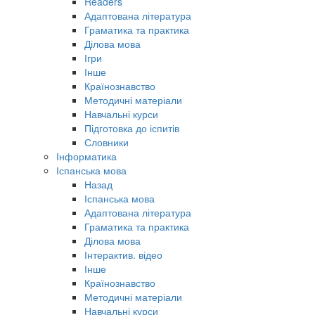
Readers
Адаптована література
Граматика та практика
Ділова мова
Ігри
Інше
Країнознавство
Методичні матеріали
Навчальні курси
Підготовка до іспитів
Словники
Інформатика
Іспанська мова
Назад
Іспанська мова
Адаптована література
Граматика та практика
Ділова мова
Інтерактив. відео
Інше
Країнознавство
Методичні матеріали
Навчальні курси