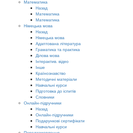
Математика
Назад
Математика
Математика
Німецька мова
Назад
Німецька мова
Адаптована література
Граматика та практика
Ділова мова
Інтерактив. відео
Інше
Країнознавство
Методичні матеріали
Навчальні курси
Підготовка до іспитів
Словники
Онлайн-підручники
Назад
Онлайн-підручники
Подарункові сертифікати
Навчальні курси
Передзамовлення