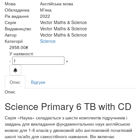
Мова
Англійська мова
Обкладинка
М'яка
Рік видання
2022
Серія
Vector Maths & Science
Видавництво
Vector Maths & Science
Автор
Vector Maths & Science
Категорії
Science
2958.00₴
У наявності
-
+
Опис
Відгуки
Опис
Science Primary 6 TB with CD
Серія «Наука» складається з шести комплектів підручників і
завдань для викладання фундаментальних наук англійською
мовою для 1-6 класів у двомовній або англомовній початковій
школі та/або для самостійного навчання. Він включає