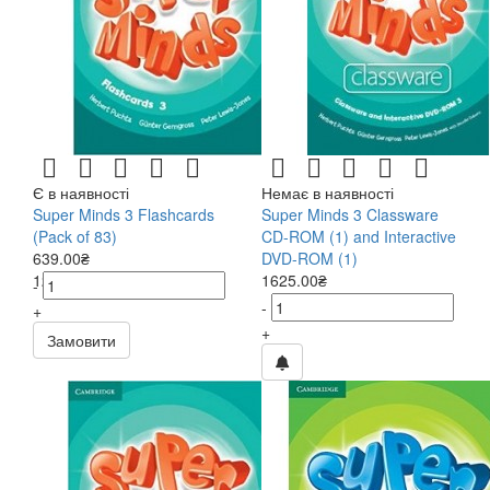
Є в наявності
Немає в наявності
Super Minds 3 Flashcards
Super Minds 3 Classware
(Pack of 83)
CD-ROM (1) and Interactive
639.00₴
DVD-ROM (1)
1278.00₴
1625.00₴
-
-
+
+
Замовити