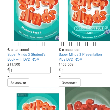
Є в наявності
Є в наявності
Super Minds 3 Student's
Super Minds 3 Presentation
Book with DVD-ROM
Plus DVD-ROM
211.50₴
1408.50₴
423.00₴
2817.00₴
-
-
+
+
Замовити
Замовити