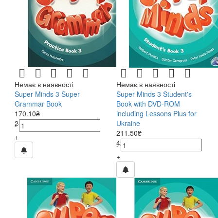
Немає в наявності
Немає в наявності
Super Minds 3 Super
Super Minds 3 Student's
Grammar Book
Book with DVD-ROM
170.10₴
including Lessons Plus for
243.00₴
Ukraine
-
211.50₴
+
423.00₴
-
+