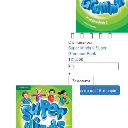
Є в наявності
Super Minds 2 Super
Grammar Book
121.50₴
243.00₴
-
+
Замовити
Показати ще 16 товарів