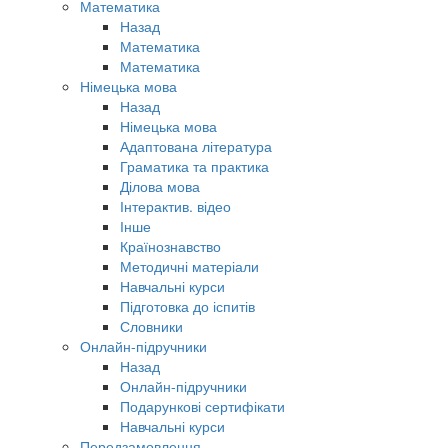
Математика
Назад
Математика
Математика
Німецька мова
Назад
Німецька мова
Адаптована література
Граматика та практика
Ділова мова
Інтерактив. відео
Інше
Країнознавство
Методичні матеріали
Навчальні курси
Підготовка до іспитів
Словники
Онлайн-підручники
Назад
Онлайн-підручники
Подарункові сертифікати
Навчальні курси
Передзамовлення