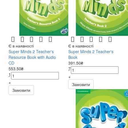
Є в наявності
Є в наявності
Super Minds 2 Teacher's
Super Minds 2 Teacher's
Resource Book with Audio
Book
CD
391.50₴
553.50₴
783.00₴
-
1107.00₴
-
+
+
Замовити
Замовити