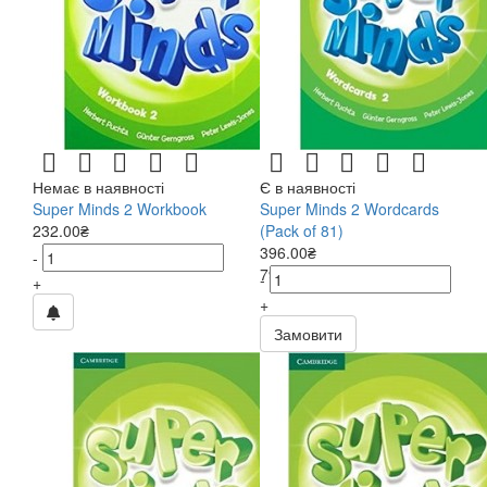
Немає в наявності
Є в наявності
Super Minds 2 Workbook
Super Minds 2 Wordcards
232.00₴
(Pack of 81)
396.00₴
-
792.00₴
-
+
+
Замовити