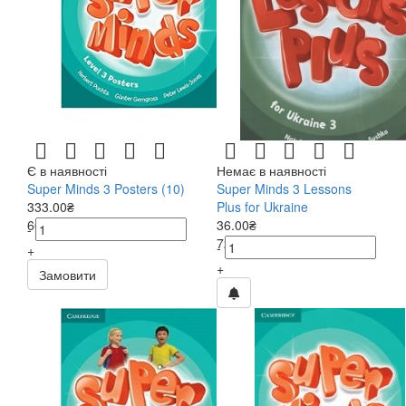
Є в наявності
Немає в наявності
Super Minds 3 Posters (10)
Super Minds 3 Lessons
333.00₴
Plus for Ukraine
666.00₴
36.00₴
-
72.00₴
-
+
+
Замовити