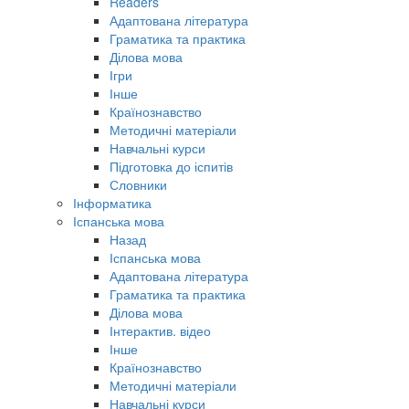
Readers
Адаптована література
Граматика та практика
Ділова мова
Ігри
Інше
Країнознавство
Методичні матеріали
Навчальні курси
Підготовка до іспитів
Словники
Інформатика
Іспанська мова
Назад
Іспанська мова
Адаптована література
Граматика та практика
Ділова мова
Інтерактив. відео
Інше
Країнознавство
Методичні матеріали
Навчальні курси