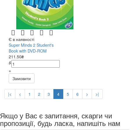
Є в наявності
Super Minds 2 Student's
Book with DVD-ROM
211.50₴
423.00₴
-
+
Замовити
|<
<
1
2
3
4
5
6
>
>|
Якщо у Вас є запитання, скарги чи
пропозиції, будь ласка, напишіть нам