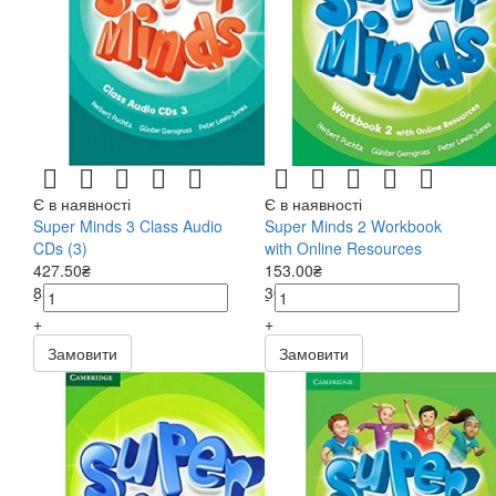
Є в наявності
Є в наявності
Super Minds 3 Class Audio
Super Minds 2 Workbook
CDs (3)
with Online Resources
427.50₴
153.00₴
855.00₴
306.00₴
-
-
+
+
Замовити
Замовити