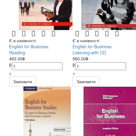
Є в наявності
Є в наявності
English for Business:
English for Business:
Reading
Listening with CD
483.00₴
560.00₴
690.00₴
800.00₴
-
-
+
+
Замовити
Замовити