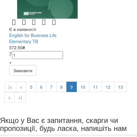
Є в наявності
English for Business Life
Elementary TB
372.50₴
745.00₴
-
+
Замовити
|<
<
5
6
7
8
9
10
11
12
13
>
>|
Якщо у Вас є запитання, скарги чи
пропозиції, будь ласка, напишіть нам