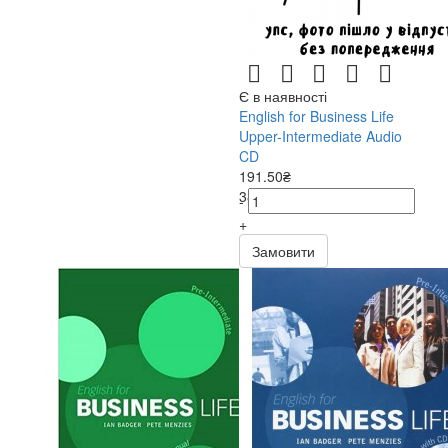
Є в наявності
English for Business Life
Upper-Intermediate Audio
CD
191.50₴
383.00₴
-
+
Замовити