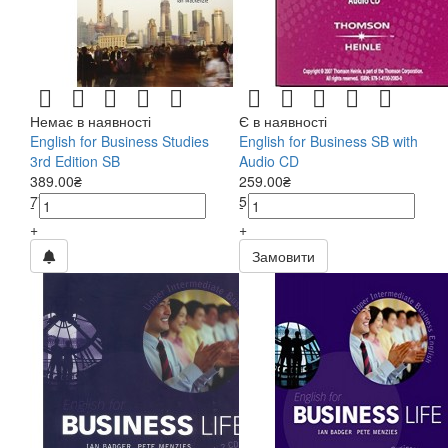
Немає в наявності
Є в наявності
English for Business Studies
English for Business SB with
3rd Edition SB
Audio CD
389.00₴
259.00₴
778.00₴
518.00₴
-
-
+
+
Замовити