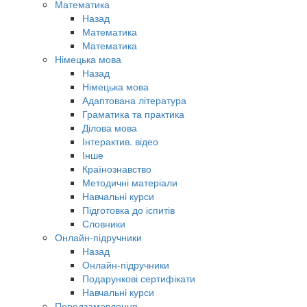
Математика
Назад
Математика
Математика
Німецька мова
Назад
Німецька мова
Адаптована література
Граматика та практика
Ділова мова
Інтерактив. відео
Інше
Країнознавство
Методичні матеріали
Навчальні курси
Підготовка до іспитів
Словники
Онлайн-підручники
Назад
Онлайн-підручники
Подарункові сертифікати
Навчальні курси
Передзамовлення