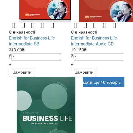
Є в наявності
Є в наявності
English for Business Life
English for Business Life
Intermediate SB
Intermediate Audio CD
313.00₴
191.50₴
626.00₴
383.00₴
-
-
+
+
Замовити
Замовити
Показати ще 16 товарів