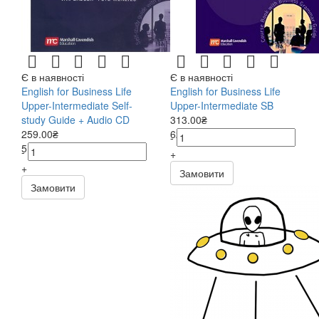
Є в наявності
Є в наявності
English for Business Life
English for Business Life
Upper-Intermediate Self-
Upper-Intermediate SB
study Guide + Audio CD
313.00₴
259.00₴
626.00₴
-
518.00₴
-
+
+
Замовити
Замовити