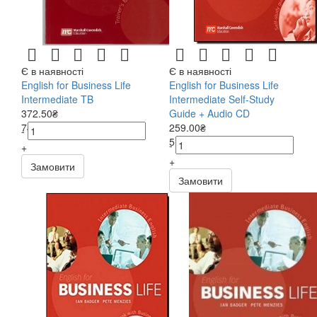
Є в наявності
Є в наявності
English for Business Life
English for Business Life
Intermediate TB
Intermediate Self-Study
372.50₴
Guide + Audio CD
745.00₴
259.00₴
-
518.00₴
-
+
+
Замовити
Замовити