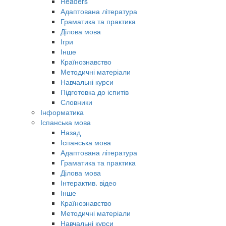
Readers
Адаптована література
Граматика та практика
Ділова мова
Ігри
Інше
Країнознавство
Методичні матеріали
Навчальні курси
Підготовка до іспитів
Словники
Інформатика
Іспанська мова
Назад
Іспанська мова
Адаптована література
Граматика та практика
Ділова мова
Інтерактив. відео
Інше
Країнознавство
Методичні матеріали
Навчальні курси