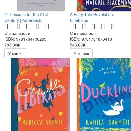
21 Lessons for the 21st
A Fairy Tale Revolution:
Century [Paperback]
Blueblood
Є в наявності
Є в наявності
ISBN: 9781784708283
ISBN: 9781784876418
783.00₴
546.00₴
У кошик
У кошик