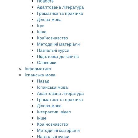
Readers
Адаптована література
Граматика та практика
Ділова мова
Ігри
Інше
Країнознавство
Методичні матеріали
Навчальні курси
Підготовка до іспитів
Словники
Інформатика
Іспанська мова
Назад
Іспанська мова
Адаптована література
Граматика та практика
Ділова мова
Інтерактив. відео
Інше
Країнознавство
Методичні матеріали
Навчальні курси