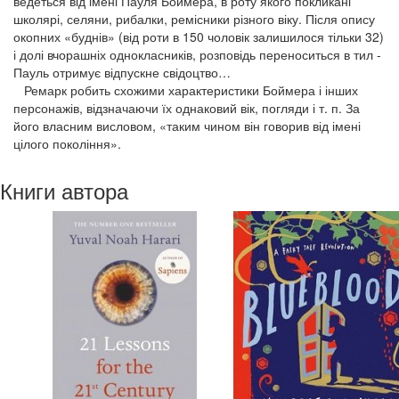
ведеться від імені Пауля Боймера, в роту якого покликані
школярі, селяни, рибалки, ремісники різного віку. Після опису
окопних «буднів» (від роти в 150 чоловік залишилося тільки 32)
і долі вчорашніх однокласників, розповідь переноситься в тил -
Пауль отримує відпускне свідоцтво…
Ремарк робить схожими характеристики Боймера і інших
персонажів, відзначаючи їх однаковий вік, погляди і т. п. За
його власним висловом, «таким чином він говорив від імені
цілого покоління».
Книги автора