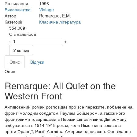
Рік видання
1996
Видавництво
Vintage
Автор
Remarque, E.M.
Категорії
Класична література
554.00₴
Є в наявності
-
+
У кошик
Опис
Відгуки
Опис
Remarque: All Quiet on the
Western Front
Антивоєнний роман розповідає про все пережите, побачене на
фронті молодим солдатом Паулем Боймером, а також його
фронтовими товаришами в Першій світовій війні. Дія роману
відбувається в 1914-1918 роках, коли Німеччина воювала
проти Франції, Росії, Англії та Америки одночасно. Оповідання