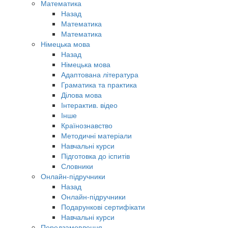
Математика
Назад
Математика
Математика
Німецька мова
Назад
Німецька мова
Адаптована література
Граматика та практика
Ділова мова
Інтерактив. відео
Інше
Країнознавство
Методичні матеріали
Навчальні курси
Підготовка до іспитів
Словники
Онлайн-підручники
Назад
Онлайн-підручники
Подарункові сертифікати
Навчальні курси
Передзамовлення