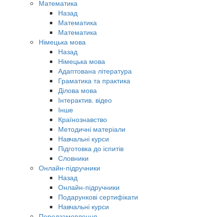
Математика
Назад
Математика
Математика
Німецька мова
Назад
Німецька мова
Адаптована література
Граматика та практика
Ділова мова
Інтерактив. відео
Інше
Країнознавство
Методичні матеріали
Навчальні курси
Підготовка до іспитів
Словники
Онлайн-підручники
Назад
Онлайн-підручники
Подарункові сертифікати
Навчальні курси
Передзамовлення