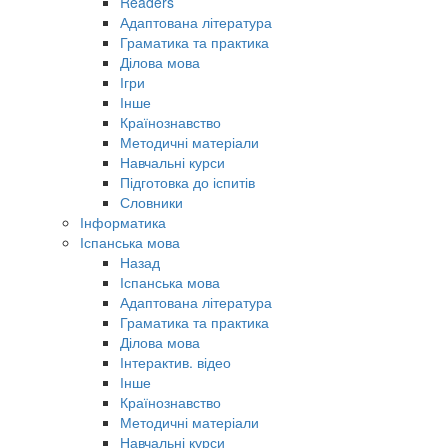
Readers
Адаптована література
Граматика та практика
Ділова мова
Ігри
Інше
Країнознавство
Методичні матеріали
Навчальні курси
Підготовка до іспитів
Словники
Інформатика
Іспанська мова
Назад
Іспанська мова
Адаптована література
Граматика та практика
Ділова мова
Інтерактив. відео
Інше
Країнознавство
Методичні матеріали
Навчальні курси