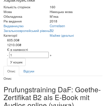
Кількість сторінок
160
Мова
Німецька мова
Обкладинка
М'яка
Рік видання
2018
Видавництво
Cornelsen
Загальноєвропейський рівень
B2
Категорії
Майже ідеальні
605.00₴
1210.00₴
Є в наявності
-
+
У кошик
Опис
Відгуки
Опис
Prufungstraining DaF: Goethe-
Zertifikat B2 als E-Book mit
Audios online (уцінка)