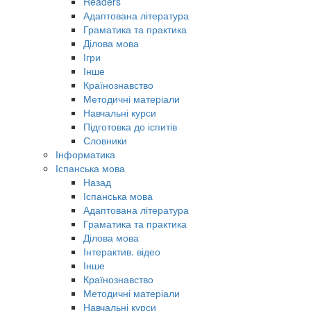
Readers
Адаптована література
Граматика та практика
Ділова мова
Ігри
Інше
Країнознавство
Методичні матеріали
Навчальні курси
Підготовка до іспитів
Словники
Інформатика
Іспанська мова
Назад
Іспанська мова
Адаптована література
Граматика та практика
Ділова мова
Інтерактив. відео
Інше
Країнознавство
Методичні матеріали
Навчальні курси