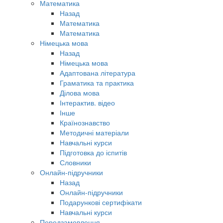
Математика
Назад
Математика
Математика
Німецька мова
Назад
Німецька мова
Адаптована література
Граматика та практика
Ділова мова
Інтерактив. відео
Інше
Країнознавство
Методичні матеріали
Навчальні курси
Підготовка до іспитів
Словники
Онлайн-підручники
Назад
Онлайн-підручники
Подарункові сертифікати
Навчальні курси
Передзамовлення