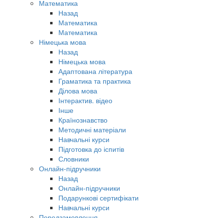
Математика
Назад
Математика
Математика
Німецька мова
Назад
Німецька мова
Адаптована література
Граматика та практика
Ділова мова
Інтерактив. відео
Інше
Країнознавство
Методичні матеріали
Навчальні курси
Підготовка до іспитів
Словники
Онлайн-підручники
Назад
Онлайн-підручники
Подарункові сертифікати
Навчальні курси
Передзамовлення