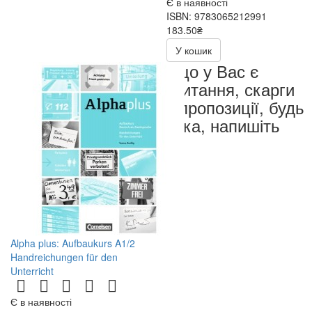
Є в наявності
ISBN: 9783065212991
183.50₴
367.00₴
У кошик
Якщо у Вас є
запитання, скарги
чи пропозиції, будь
ласка, напишіть
нам
Alpha plus: Aufbaukurs A1/2
Handreichungen für den
Unterricht
Є в наявності