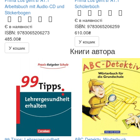
Prima Los geht's! A1.1
Prima Los geht's! A1.1
Arbeitsbuch mit Audio-CD und
Schülerbüch
Stickerbogen
Є в наявності
Є в наявності
ISBN: 9783065206259
ISBN: 9783065206273
610.00₴
485.00₴
У кошик
У кошик
Книги автора
99 Tipps: Lehrergesundheit
ABC-Detektiv. Worterbuch