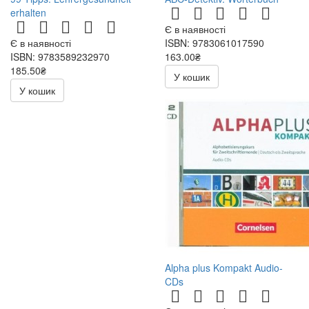
erhalten
Є в наявності
Є в наявності
ISBN: 9783061017590
ISBN: 9783589232970
163.00₴
185.50₴
326.00₴
У кошик
371.00₴
У кошик
Alpha plus Kompakt Audio-
CDs