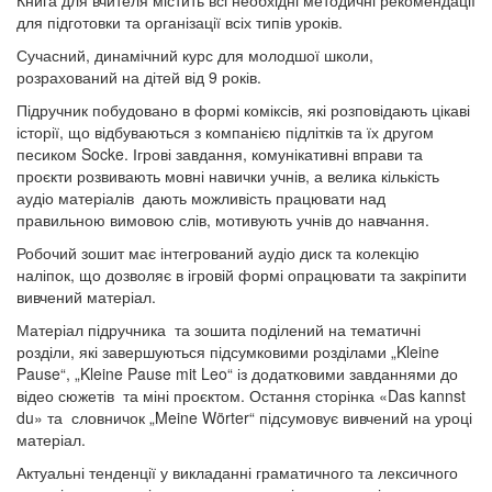
Книга для вчителя містить всі необхідні методичні рекомендації
для підготовки та організації всіх типів уроків.
Сучасний, динамічний курс для молодшої школи,
розрахований на дітей від 9 років.
Підручник побудовано в формі коміксів, які розповідають цікаві
історії, що відбуваються з компанією підлітків та їх другом
песиком Socke. Ігрові завдання, комунікативні вправи та
проєкти розвивають мовні навички учнів, а велика кількість
аудіо матеріалів дають можливість працювати над
правильною вимовою слів, мотивують учнів до навчання.
Робочий зошит має інтегрований аудіо диск та колекцію
наліпок, що дозволяє в ігровій формі опрацювати та закріпити
вивчений матеріал.
Матеріал підручника та зошита поділений на тематичні
розділи, які завершуються підсумковими розділами „Kleine
Pause“, „Kleine Pause mit Leo“ із додатковими завданнями до
відео сюжетів та міні проєктом. Остання сторінка «Das kannst
du» та словничок „Meine Wörter“ підсумовує вивчений на уроці
матеріал.
Актуальні тенденції у викладанні граматичного та лексичного