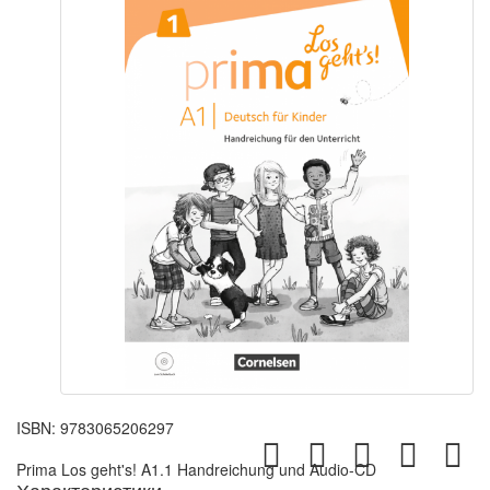
ISBN:
9783065206297
Prima Los geht's! A1.1 Handreichung und Audio-CD