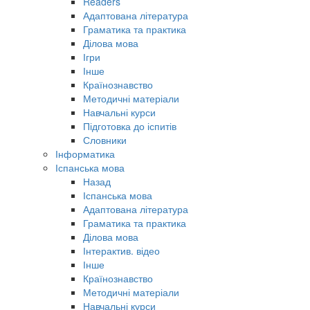
Readers
Адаптована література
Граматика та практика
Ділова мова
Ігри
Інше
Країнознавство
Методичні матеріали
Навчальні курси
Підготовка до іспитів
Словники
Інформатика
Іспанська мова
Назад
Іспанська мова
Адаптована література
Граматика та практика
Ділова мова
Інтерактив. відео
Інше
Країнознавство
Методичні матеріали
Навчальні курси