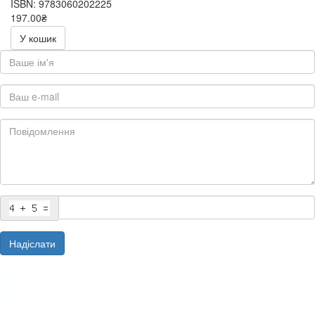
ISBN: 9783060202225
197.00₴
394.00₴
У кошик
Надіслати