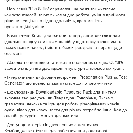
- Нові секції "Life Skills" спрямовані на розвиток життєвих
компетентносей, таких як командна робота, уміння приймати
рішення, соціальна відповідальність, креативність,
презентаційні уміння.
- Комплексна Книга для вчителя тепер допоможе вчителям
ідеально поєднувати екзаменаційну підготовку з класним та
позакласним часом, і містить безліч ресурсів та порад щодо
екзаменів.
- Абсолютно нові відео та тексти в оновлених секціях Culture
забезпечать учням дослідження культури англомовних країн.
- Інтерактивний цифровий інструмент Presentation Plus та Test
Generator, що повністю адаптується до потреб учителя.
- Ексклюзивний Downloadable Resourse Pack для вчителя
включає такі ресурси, як Література, Говоріння, Письмо,
граматика, лексика та ігри для роботи різнорівневих класів,
аудіо, відео для класу, тести для різних потреб та інше. Код до
онлайн ресурсів – у книзі для вчителя.
- Доступ до матеріалів двох повних автентичних
Кембриджських іспитів для забезпечення додаткової