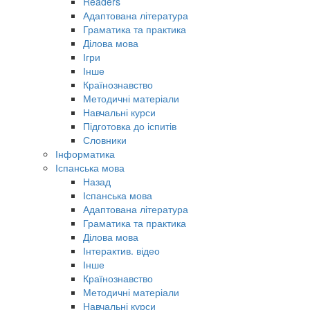
Readers
Адаптована література
Граматика та практика
Ділова мова
Ігри
Інше
Країнознавство
Методичні матеріали
Навчальні курси
Підготовка до іспитів
Словники
Інформатика
Іспанська мова
Назад
Іспанська мова
Адаптована література
Граматика та практика
Ділова мова
Інтерактив. відео
Інше
Країнознавство
Методичні матеріали
Навчальні курси