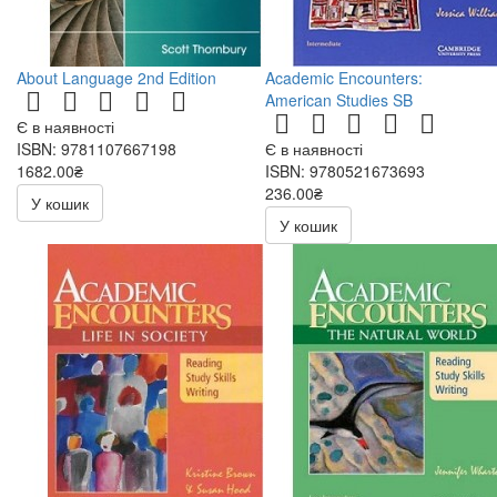
About Language 2nd Edition
Academic Encounters:
American Studies SB
Є в наявності
ISBN: 9781107667198
Є в наявності
1682.00₴
ISBN: 9780521673693
236.00₴
У кошик
472.00₴
У кошик