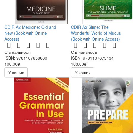
CDIR A2 Medicine: Old and
CDIR A2 Slime: The
New (Book with Online
Wonderful World of Mucus
Access)
(Book with Online Access)
Є в наявності
Є в наявності
ISBN: 9781107658660
ISBN: 9781107673434
108.00₴
108.00₴
216.00₴
216.00₴
У кошик
У кошик