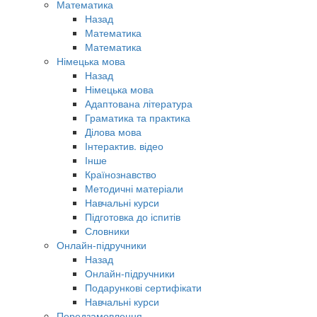
Математика
Назад
Математика
Математика
Німецька мова
Назад
Німецька мова
Адаптована література
Граматика та практика
Ділова мова
Інтерактив. відео
Інше
Країнознавство
Методичні матеріали
Навчальні курси
Підготовка до іспитів
Словники
Онлайн-підручники
Назад
Онлайн-підручники
Подарункові сертифікати
Навчальні курси
Передзамовлення