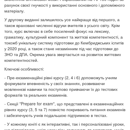
рахунок своєї гнучкості у використанні основного і допоміжного
матеріалу.
У другому виданні залишилось усе найкраще від першого, а
також враховані численні відгуки вчителів з усього світу. Крім
того, курс включає в себе посилений фокус на лексику,
граматику, культурний компонент та життєві компетентності, а
токожб унікальну систему підготовки до Кембриджських іспитів
у 2020 році, а також стане незамінним під час підготовки до
ЗНО та ДПА. Окрема увага звертається на розвиток життєвих
компетентностей.
Ключові особливості:
- Пре-екзаменаційні рівні курсу (2, 4 і 6) допоможуть учням
формувати впевненість у своїх знаннях, розвиваючи
мовленнєві навички та поступово привчаючи їх до тестових
форматів та реальних екзаменів.
- Секції "Prepare for exam", що представлені в екзаменаційних
рівнях курсу (3, 5 та 7) повністю покривають питання екзаменів
і забезпечують учнів подальшою підтримкою в тестах.
- У кожному юніті є як інтерактивні, так і персоналізовані уроки,
що відповідають шкільному віку, залучають та мотивують учнів.