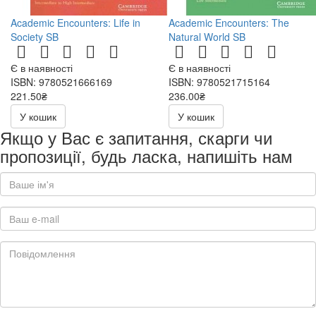
Academic Encounters: Life in
Academic Encounters: The
Society SB
Natural World SB
Є в наявності
Є в наявності
ISBN: 9780521666169
ISBN: 9780521715164
221.50₴
236.00₴
443.00₴
472.00₴
У кошик
У кошик
Якщо у Вас є запитання, скарги чи
пропозиції, будь ласка, напишіть нам