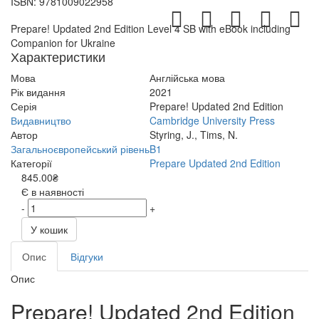
ISBN:
9781009022958
Prepare! Updated 2nd Edition Level 4 SB with eBook including
Companion for Ukraine
Характеристики
Мова
Англійська мова
Рік видання
2021
Серія
Prepare! Updated 2nd Edition
Видавництво
Cambridge University Press
Автор
Styring, J., Tims, N.
Загальноєвропейський рівень
B1
Категорії
Prepare Updated 2nd Edition
845.00₴
Є в наявності
-
+
У кошик
Опис
Відгуки
Опис
Prepare! Updated 2nd Edition