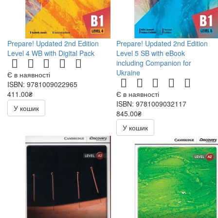
Prepare! Updated 2nd Edition
Prepare! Updated 2nd Edition
Level 4 WB with Digital Pack
Level 5 SB with eBook
including Companion for
Ukraine
Є в наявності
ISBN: 9781009022965
411.00₴
Є в наявності
ISBN: 9781009032117
У кошик
845.00₴
У кошик