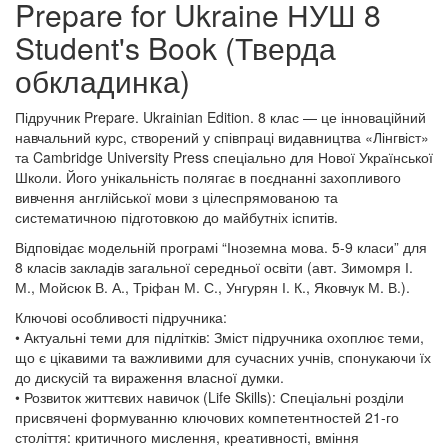
Prepare for Ukraine НУШ 8
Student's Book (Тверда
обкладинка)
Підручник Prepare. Ukrainian Edition. 8 клас — це інноваційний
навчальний курс, створений у співпраці видавництва «Лінгвіст»
та Cambridge University Press спеціально для Нової Української
Школи. Його унікальність полягає в поєднанні захопливого
вивчення англійської мови з цілеспрямованою та
систематичною підготовкою до майбутніх іспитів.
Відповідає модельній програмі “Іноземна мова. 5-9 класи” для
8 класів закладів загальної середньої освіти (авт. Зимомря І.
М., Мойсюк В. А., Тріфан М. С., Унгурян І. К., Яковчук М. В.).
Ключові особливості підручника:
• Актуальні теми для підлітків: Зміст підручника охоплює теми,
що є цікавими та важливими для сучасних учнів, спонукаючи їх
до дискусій та вираження власної думки.
• Розвиток життєвих навичок (Life Skills): Спеціальні розділи
присвячені формуванню ключових компетентностей 21-го
століття: критичного мислення, креативності, вміння