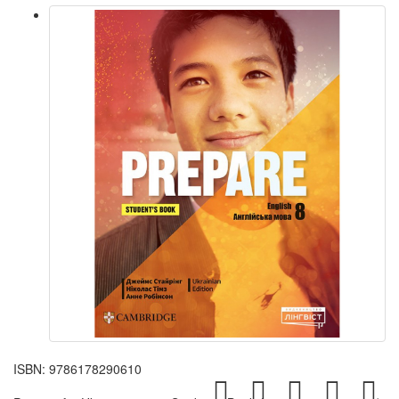
ISBN:
9786178290610