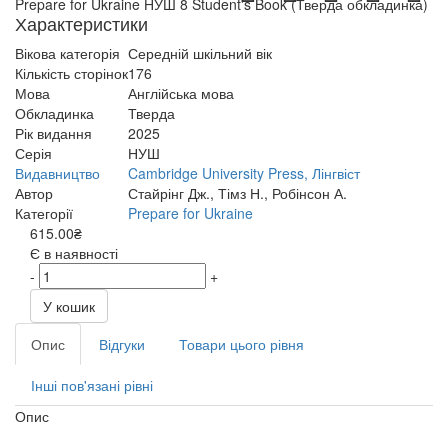
Prepare for Ukraine НУШ 8 Student's Book (Тверда обкладинка)
Характеристики
Вікова категорія
Середній шкільний вік
Кількість сторінок
176
Мова
Англійська мова
Обкладинка
Тверда
Рік видання
2025
Серія
НУШ
Видавництво
Cambridge University Press, Лінгвіст
Автор
Стайрінг Дж., Тімз Н., Робінсон А.
Категорії
Prepare for Ukraine
615.00₴
Є в наявності
-
+
У кошик
Опис
Відгуки
Товари цього рівня
Інші пов'язані рівні
Опис