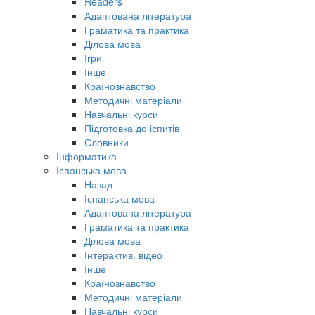
Readers
Адаптована література
Граматика та практика
Ділова мова
Ігри
Інше
Країнознавство
Методичні матеріали
Навчальні курси
Підготовка до іспитів
Словники
Інформатика
Іспанська мова
Назад
Іспанська мова
Адаптована література
Граматика та практика
Ділова мова
Інтерактив. відео
Інше
Країнознавство
Методичні матеріали
Навчальні курси