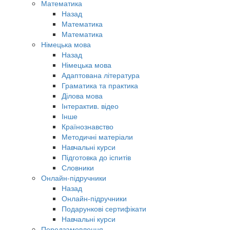
Математика
Назад
Математика
Математика
Німецька мова
Назад
Німецька мова
Адаптована література
Граматика та практика
Ділова мова
Інтерактив. відео
Інше
Країнознавство
Методичні матеріали
Навчальні курси
Підготовка до іспитів
Словники
Онлайн-підручники
Назад
Онлайн-підручники
Подарункові сертифікати
Навчальні курси
Передзамовлення