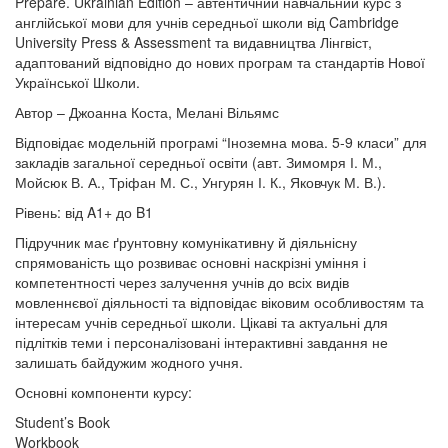
Prepare. Ukrainian Edition – автентичний навчальний курс з
англійської мови для учнів середньої школи від Cambridge
University Press & Assessment та видавництва Лінгвіст,
адаптований відповідно до нових програм та стандартів Нової
Української Школи.
Автор – Джоанна Коста, Мелані Вільямс
Відповідає модельній програмі “Іноземна мова. 5-9 класи” для
закладів загальної середньої освіти (авт. Зимомря І. М.,
Мойсюк В. А., Тріфан М. С., Унгурян І. К., Яковчук М. В.).
Рівень: від A1+ до B1
Підручник має ґрунтовну комунікативну й діяльнісну
спрямованість що розвиває основні наскрізні уміння і
компетентності через залучення учнів до всіх видів
мовленнєвої діяльності та відповідає віковим особливостям та
інтересам учнів середньої школи. Цікаві та актуальні для
підлітків теми і персоналізовані інтерактивні завдання не
залишать байдужим жодного учня.
Основні компоненти курсу:
Student’s Book
Workbook