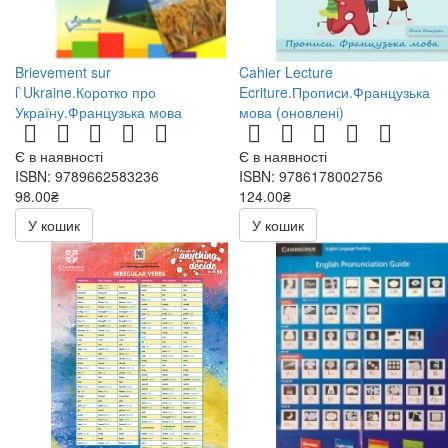
Brievement sur
Cahier Lecture
l`Ukraine.Коротко про
Ecriture.Прописи.Французька
Україну.Французька мова
мова (оновлені)
Є в наявності
Є в наявності
ISBN: 9789662583236
ISBN: 9786178002756
98.00₴
124.00₴
196.00₴
У кошик
У кошик