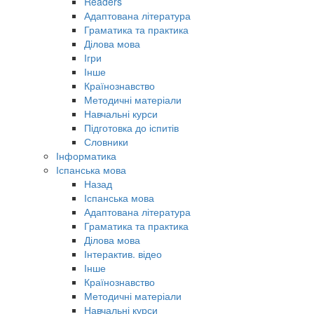
Readers
Адаптована література
Граматика та практика
Ділова мова
Ігри
Інше
Країнознавство
Методичні матеріали
Навчальні курси
Підготовка до іспитів
Словники
Інформатика
Іспанська мова
Назад
Іспанська мова
Адаптована література
Граматика та практика
Ділова мова
Інтерактив. відео
Інше
Країнознавство
Методичні матеріали
Навчальні курси