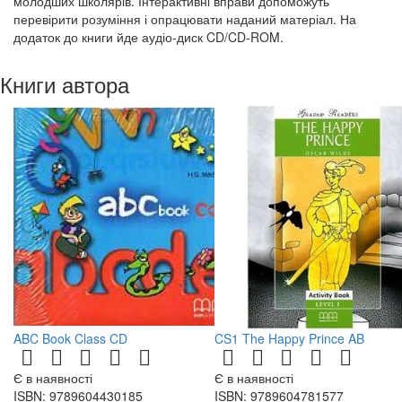
молодших школярів. Інтерактивні вправи допоможуть
перевірити розуміння і опрацювати наданий матеріал. На
додаток до книги йде аудіо-диск CD/CD-ROM.
Книги автора
ABC Book Class CD
CS1 The Happy Prince AB
Є в наявності
Є в наявності
ISBN: 9789604430185
ISBN: 9789604781577