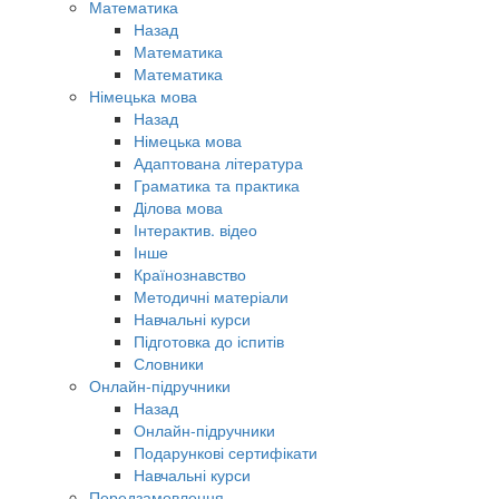
Математика
Назад
Математика
Математика
Німецька мова
Назад
Німецька мова
Адаптована література
Граматика та практика
Ділова мова
Інтерактив. відео
Інше
Країнознавство
Методичні матеріали
Навчальні курси
Підготовка до іспитів
Словники
Онлайн-підручники
Назад
Онлайн-підручники
Подарункові сертифікати
Навчальні курси
Передзамовлення