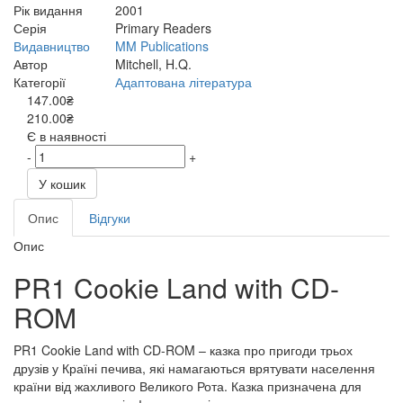
Рік видання
2001
Серія
Primary Readers
Видавництво
MM Publications
Автор
Mitchell, H.Q.
Категорії
Адаптована література
147.00₴
210.00₴
Є в наявності
-
+
У кошик
Опис
Відгуки
Опис
PR1 Cookie Land with CD-
ROM
PR1 Cookie Land with CD-ROM – казка про пригоди трьох
друзів у Країні печива, які намагаються врятувати населення
країни від жахливого Великого Рота. Казка призначена для