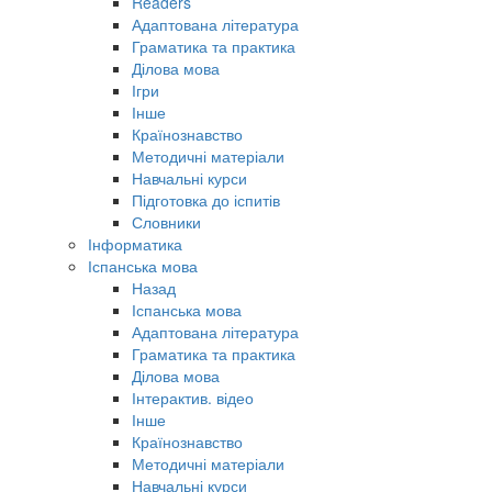
Readers
Адаптована література
Граматика та практика
Ділова мова
Ігри
Інше
Країнознавство
Методичні матеріали
Навчальні курси
Підготовка до іспитів
Словники
Інформатика
Іспанська мова
Назад
Іспанська мова
Адаптована література
Граматика та практика
Ділова мова
Інтерактив. відео
Інше
Країнознавство
Методичні матеріали
Навчальні курси