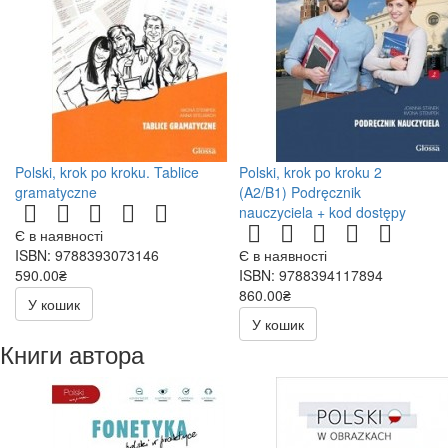
Polski, krok po kroku. Tablice
Polski, krok po kroku 2
gramatyczne
(A2/B1) Podręcznik
nauczyciela + kod dostępy
Є в наявності
ISBN: 9788393073146
Є в наявності
590.00₴
ISBN: 9788394117894
860.00₴
У кошик
У кошик
Книги автора