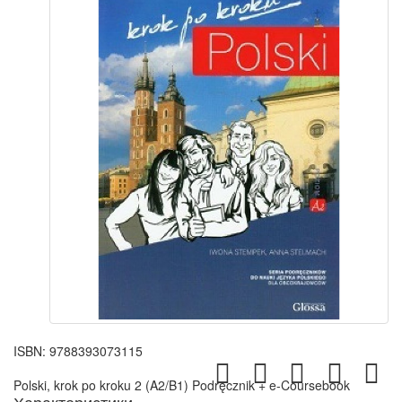
ISBN:
9788393073115
Polski, krok po kroku 2 (A2/B1) Podręcznik + e-Coursebook