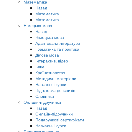
Математика
Назад
Математика
Математика
Німецька мова
Назад
Німецька мова
Адаптована література
Граматика та практика
Ділова мова
Інтерактив. відео
Інше
Країнознавство
Методичні матеріали
Навчальні курси
Підготовка до іспитів
Словники
Онлайн-підручники
Назад
Онлайн-підручники
Подарункові сертифікати
Навчальні курси
Передзамовлення