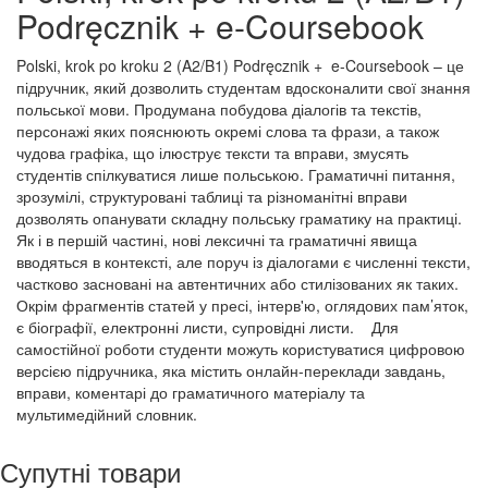
Podręcznik + e-Coursebook
Polski, krok po kroku 2 (A2/B1) Podręcznik + e-Coursebook – це
підручник, який дозволить студентам вдосконалити свої знання
польської мови. Продумана побудова діалогів та текстів,
персонажі яких пояснюють окремі слова та фрази, а також
чудова графіка, що ілюструє тексти та вправи, змусять
студентів спілкуватися лише польською. Граматичні питання,
зрозумілі, структуровані таблиці та різноманітні вправи
дозволять опанувати складну польську граматику на практиці.
Як і в першій частині, нові лексичні та граматичні явища
вводяться в контексті, але поруч із діалогами є численні тексти,
частково засновані на автентичних або стилізованих як таких.
Окрім фрагментів статей у пресі, інтерв'ю, оглядових пам’яток,
є біографії, електронні листи, супровідні листи. Для
самостійної роботи студенти можуть користуватися цифровою
версією підручника, яка містить онлайн-переклади завдань,
вправи, коментарі до граматичного матеріалу та
мультимедійний словник.
Супутні товари