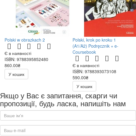
Polski w obrazkach 2
Polski, krok po kroku 1
(A1/A2) Podręcznik + e-
Coursebook
Є в наявності
ISBN: 9788395852480
860.00₴
Є в наявності
ISBN: 9788393073108
У кошик
590.00₴
У кошик
Якщо у Вас є запитання, скарги чи
пропозиції, будь ласка, напишіть нам