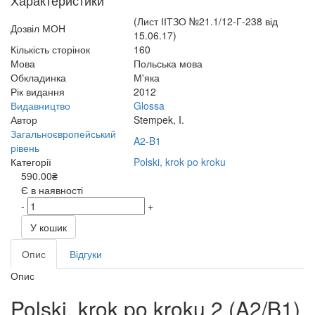
Характеристики
(Лист ІІТЗО №21.1/12-Г-238 від
Дозвіл МОН
15.06.17)
Кількість сторінок
160
Мова
Польська мова
Обкладинка
М'яка
Рік видання
2012
Видавництво
Glossa
Автор
Stempek, I.
Загальноєвропейський
A2-B1
рівень
Категорії
Polski, krok po kroku
590.00₴
Є в наявності
-
+
У кошик
Опис
Відгуки
Опис
Polski, krok po kroku 2 (A2/B1)