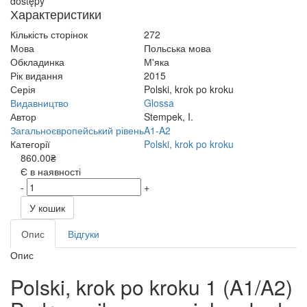
dostępy
Характеристики
Кількість сторінок
272
Мова
Польська мова
Обкладинка
М'яка
Рік видання
2015
Серія
Polski, krok po kroku
Видавництво
Glossa
Автор
Stempek, I.
Загальноєвропейський рівень
A1-A2
Категорії
Polski, krok po kroku
860.00₴
Є в наявності
-
+
У кошик
Опис
Відгуки
Опис
Polski, krok po kroku 1 (A1/A2)