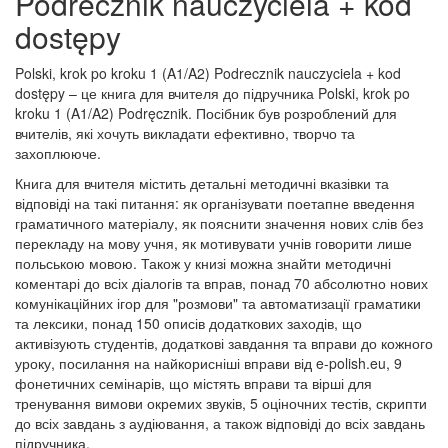
Podrecznik nauczyciela + kod
dostępy
Polski, krok po kroku 1 (A1/A2) Podrecznik nauczyciela + kod
dostępy – це книга для вчителя до підручника Polski, krok po
kroku 1 (A1/A2) Podręcznik. Посібник був розроблений для
вчителів, які хочуть викладати ефективно, творчо та
захоплююче.
Книга для вчителя містить детальні методичні вказівки та
відповіді на такі питання: як організувати поетапне введення
граматичного матеріалу, як пояснити значення нових слів без
перекладу на мову учня, як мотивувати учнів говорити лише
польською мовою. Також у книзі можна знайти методичні
коментарі до всіх діалогів та вправ, понад 70 абсолютно нових
комунікаційних ігор для "розмови" та автоматизації граматики
та лексики, понад 150 описів додаткових заходів, що
активізують студентів, додаткові завдання та вправи до кожного
уроку, посилання на найкорисніші вправи від e-polish.eu, 9
фонетичних семінарів, що містять вправи та вірші для
тренування вимови окремих звуків, 5 оціночних тестів, скрипти
до всіх завдань з аудіювання, а також відповіді до всіх завдань
підручника.