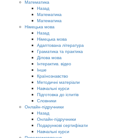
Математика
Назад
Математика
Математика
Німецька мова
Назад
Німецька мова
Адаптована література
Граматика та практика
Ділова мова
Інтерактив. відео
Інше
Країнознавство
Методичні матеріали
Навчальні курси
Підготовка до іспитів
Словники
Онлайн-підручники
Назад
Онлайн-підручники
Подарункові сертифікати
Навчальні курси
Передзамовлення