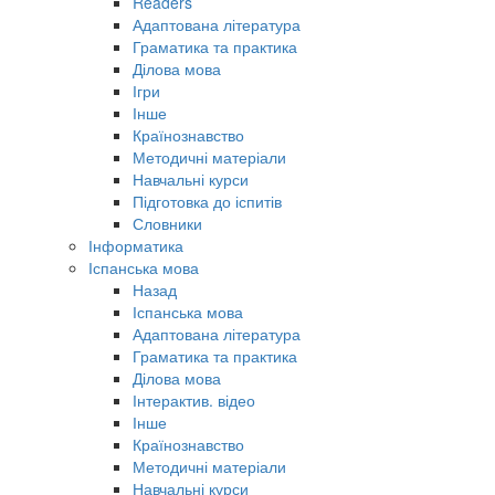
Readers
Адаптована література
Граматика та практика
Ділова мова
Ігри
Інше
Країнознавство
Методичні матеріали
Навчальні курси
Підготовка до іспитів
Словники
Інформатика
Іспанська мова
Назад
Іспанська мова
Адаптована література
Граматика та практика
Ділова мова
Інтерактив. відео
Інше
Країнознавство
Методичні матеріали
Навчальні курси