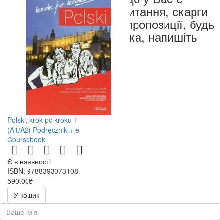
запитання, скарги
чи пропозиції, будь
ласка, напишіть
нам
Polski, krok po kroku 1
(A1/A2) Podręcznik + e-
Coursebook
Є в наявності
ISBN: 9788393073108
590.00₴
У кошик