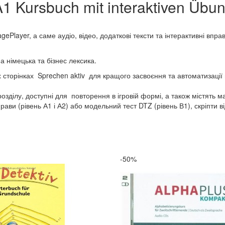
1 Kursbuch mit interaktiven Übu
ePlayer, а саме аудіо, відео, додаткові тексти та інтерактивні впра
а німецька та бізнес лексика.
сторінках Sprechen aktiv для кращого засвоєння та автоматизації в
розділу, доступні для повторення в ігровій формі, а також містять м
рави (рівень А1 і А2) або модельний тест DTZ (рівень В1), скріпти ві
-50%