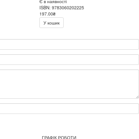
Є в наявності
ISBN: 9783060202225
197.00₴
394.00₴
У кошик
ГРАФІК РОБОТИ