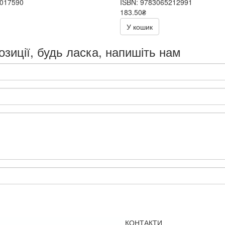
1017590
ISBN: 9783065212991
183.50₴
367.00₴
У кошик
озиції, будь ласка, напишіть нам
КОНТАКТИ