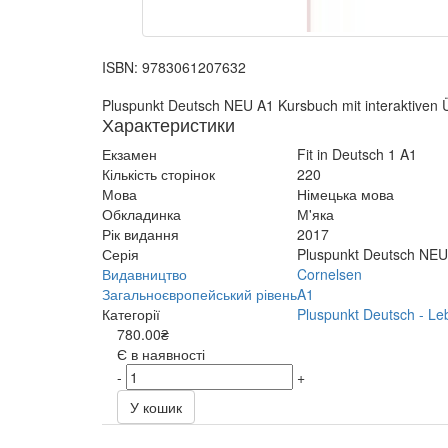
ISBN:
9783061207632
Pluspunkt Deutsch NEU A1 Kursbuch mit interaktiven
Характеристики
Екзамен
Fit in Deutsch 1 A1
Кількість сторінок
220
Мова
Німецька мова
Обкладинка
М'яка
Рік видання
2017
Серія
Pluspunkt Deutsch NEU
Видавництво
Cornelsen
Загальноєвропейський рівень
A1
Категорії
Pluspunkt Deutsch - Le
780.00₴
Є в наявності
-
+
У кошик