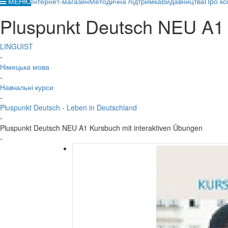
МЕНЮ
Інтернет-магазин
Методична підтримка
Видавництва
Про ко
Pluspunkt Deutsch NEU A1 
LINGUIST
-
Німецька мова
-
Навчальні курси
-
Pluspunkt Deutsch - Leben in Deutschland
-
Pluspunkt Deutsch NEU A1 Kursbuch mit interaktiven Übungen
-