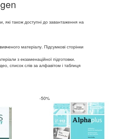
ngen
ви, які також доступні до завантаження на
ивченого матеріалу. Підсумкові сторінки
атеріали з екзаменаційної підготовки.
део, список слів за алфавітом і таблиця
-50%