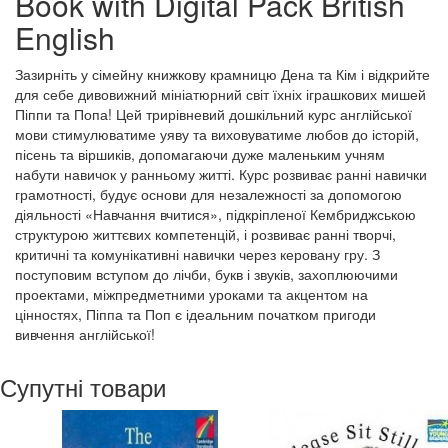
Book with Digital Pack British
English
Зазирніть у сімейну книжкову крамницю Дена та Кім і відкрийте
для себе дивовижний мініатюрний світ їхніх іграшкових мишей
Піппи та Попа! Цей трирівневий дошкільний курс англійської
мови стимулюватиме уяву та виховуватиме любов до історій,
пісень та віршиків, допомагаючи дуже маленьким учням
набути навичок у ранньому житті. Курс розвиває ранні навички
грамотності, будує основи для незалежності за допомогою
діяльності «Навчання вчитися», підкріпленої Кембриджською
структурою життєвих компетенцій, і розвиває ранні творчі,
критичні та комунікативні навички через керовану гру. З
поступовим вступом до лічби, букв і звуків, захоплюючими
проектами, міжпредметними уроками та акцентом на
цінностях, Піппа та Поп є ідеальним початком пригоди
вивчення англійської!
Супутні товари