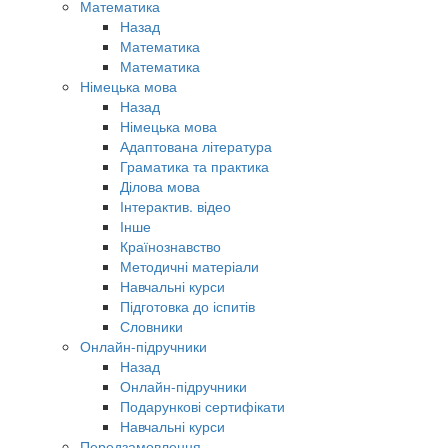
Математика
Назад
Математика
Математика
Німецька мова
Назад
Німецька мова
Адаптована література
Граматика та практика
Ділова мова
Інтерактив. відео
Інше
Країнознавство
Методичні матеріали
Навчальні курси
Підготовка до іспитів
Словники
Онлайн-підручники
Назад
Онлайн-підручники
Подарункові сертифікати
Навчальні курси
Передзамовлення