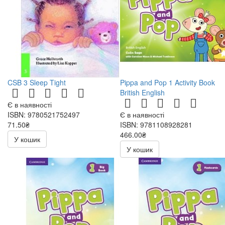
CSB 3 Sleep Tight
Pippa and Pop 1 Activity Book
British English
Є в наявності
ISBN: 9780521752497
Є в наявності
71.50₴
ISBN: 9781108928281
143.00₴
466.00₴
У кошик
У кошик