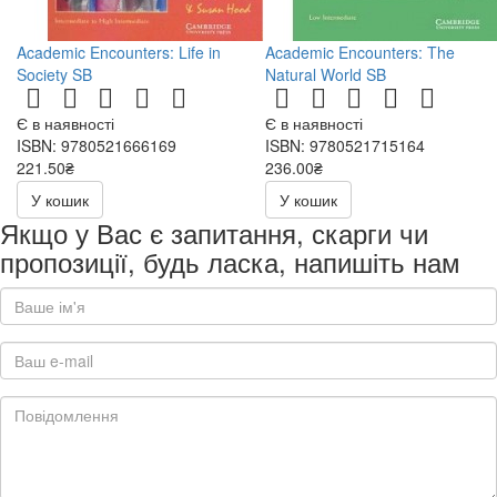
Academic Encounters: Life in
Academic Encounters: The
Society SB
Natural World SB
Є в наявності
Є в наявності
ISBN: 9780521666169
ISBN: 9780521715164
221.50₴
236.00₴
443.00₴
472.00₴
У кошик
У кошик
Якщо у Вас є запитання, скарги чи
пропозиції, будь ласка, напишіть нам