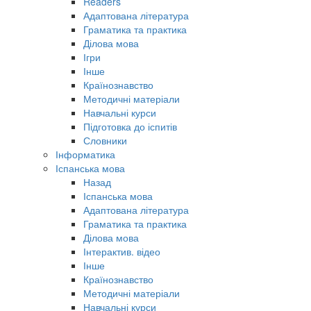
Readers
Адаптована література
Граматика та практика
Ділова мова
Ігри
Інше
Країнознавство
Методичні матеріали
Навчальні курси
Підготовка до іспитів
Словники
Інформатика
Іспанська мова
Назад
Іспанська мова
Адаптована література
Граматика та практика
Ділова мова
Інтерактив. відео
Інше
Країнознавство
Методичні матеріали
Навчальні курси