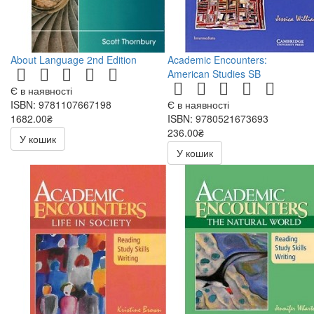
About Language 2nd Edition
Academic Encounters:
American Studies SB
Є в наявності
ISBN: 9781107667198
Є в наявності
1682.00₴
ISBN: 9780521673693
236.00₴
У кошик
472.00₴
У кошик