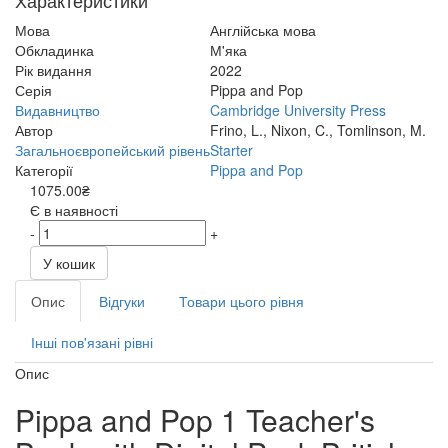
Характеристики
Мова
Англійська мова
Обкладинка
М'яка
Рік видання
2022
Серія
Pippa and Pop
Видавництво
Cambridge University Press
Автор
Frino, L., Nixon, C., Tomlinson, M.
Загальноєвропейський рівень
Starter
Категорії
Pippa and Pop
1075.00₴
Є в наявності
-
+
У кошик
Опис
Відгуки
Товари цього рівня
Інші пов'язані рівні
Опис
Pippa and Pop 1 Teacher's