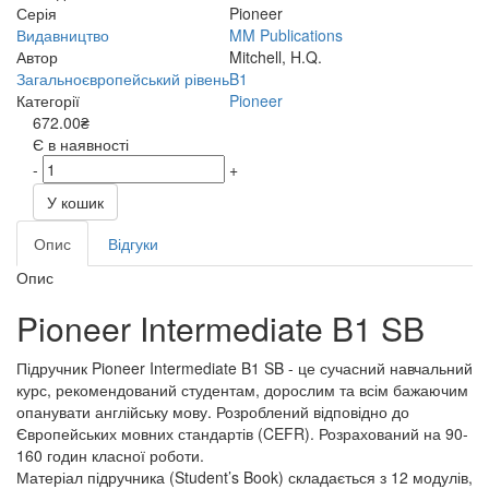
Серія
Pioneer
Видавництво
MM Publications
Автор
Mitchell, H.Q.
Загальноєвропейський рівень
B1
Категорії
Pioneer
672.00₴
Є в наявності
-
+
У кошик
Опис
Відгуки
Опис
Pioneer Intermediate B1 SB
Підручник Pioneer Intermediate B1 SB - це сучасний навчальний
курс, рекомендований студентам, дорослим та всім бажаючим
опанувати англійську мову. Розроблений відповідно до
Європейських мовних стандартів (CEFR). Розрахований на 90-
160 годин класної роботи.
Матеріал підручника (Student’s Book) складається з 12 модулів,