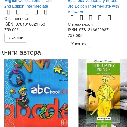
English Collocations in Use
Business Vocabulary in Use
2nd Edition Intermediate
3rd Edition Intermediate with
Answers
Є в наявності
ISBN: 9781316629758
Є в наявності
759.00₴
ISBN: 9781316629987
759.00₴
У кошик
У кошик
Книги автора