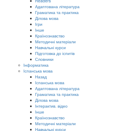
Readers
Адаптована література
Граматика та практика
Ділова мова
Ігри
Інше
Країнознавство
Методичні матеріали
Навчальні курси
Підготовка до іспитів
Словники
Інформатика
Іспанська мова
Назад
Іспанська мова
Адаптована література
Граматика та практика
Ділова мова
Інтерактив. відео
Інше
Країнознавство
Методичні матеріали
Навчальні курси