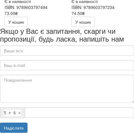
Є в наявності
Є в наявності
ISBN: 9789603797494
ISBN: 9789603797234
73.00₴
74.50₴
146.00₴
149.00₴
У кошик
У кошик
Якщо у Вас є запитання, скарги чи
пропозиції, будь ласка, напишіть нам
Надіслати