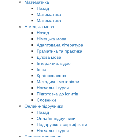
Математика
Назад
Математика
Математика
Німецька мова
Назад
Німецька мова
Адаптована література
Граматика та практика
Ділова мова
Інтерактив. відео
Інше
Країнознавство
Методичні матеріали
Навчальні курси
Підготовка до іспитів
Словники
Онлайн-підручники
Назад
Онлайн-підручники
Подарункові сертифікати
Навчальні курси
Передзамовлення