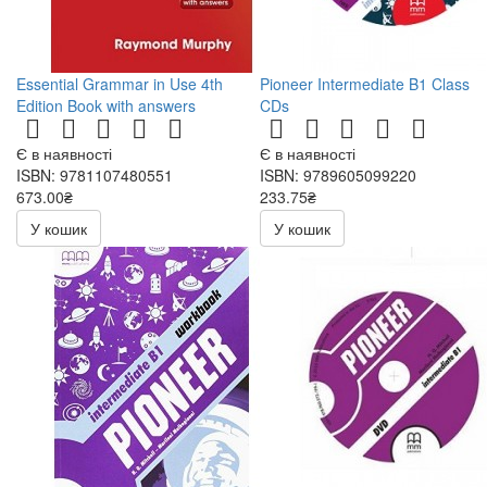
Essential Grammar in Use 4th
Pioneer Intermediate B1 Class
Edition Book with answers
CDs
Є в наявності
Є в наявності
ISBN: 9781107480551
ISBN: 9789605099220
673.00₴
233.75₴
275.00₴
У кошик
У кошик