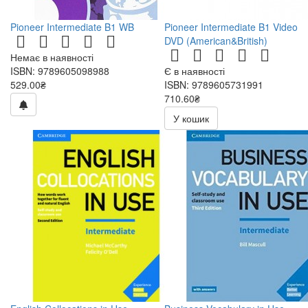
Pioneer Intermediate B1 WB
Pioneer Intermediate B1 Video
DVD (American&British)
Немає в наявності
ISBN: 9789605098988
Є в наявності
529.00₴
ISBN: 9789605731991
710.60₴
836.00₴
У кошик