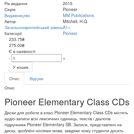
Рік видання
2015
Серія
Pioneer
Видавництво
MM Publications
Автор
Mitchell, H.Q.
Загальноєвропейський рівень
A1+
Категорії
Pioneer
233.75₴
275.00₴
Є в наявності
-
+
У кошик
Опис
Відгуки
Опис
Pioneer Elementary Class CDs
Диски для роботи в класі Pioneer Elementary Class CDs містять
аудіо-записи всіх лексичних одиниць, текстів і діалогів
підручника Pioneer Elementary SB. Записи, представлені на
диску, зроблені носіями мови, завдяки чому студенти досить