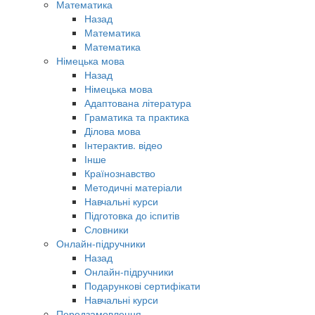
Математика
Назад
Математика
Математика
Німецька мова
Назад
Німецька мова
Адаптована література
Граматика та практика
Ділова мова
Інтерактив. відео
Інше
Країнознавство
Методичні матеріали
Навчальні курси
Підготовка до іспитів
Словники
Онлайн-підручники
Назад
Онлайн-підручники
Подарункові сертифікати
Навчальні курси
Передзамовлення