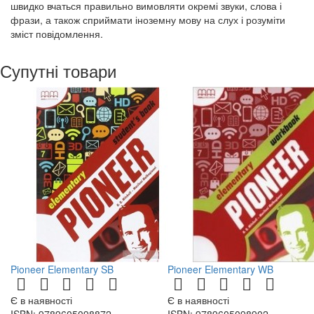
швидко вчаться правильно вимовляти окремі звуки, слова і
фрази, а також сприймати іноземну мову на слух і розуміти
зміст повідомлення.
Супутні товари
Pioneer Elementary SB
Pioneer Elementary WB
Є в наявності
Є в наявності
ISBN: 9789605098872
ISBN: 9789605098902