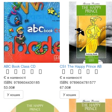
ABC Book Class CD
CS1 The Happy Prince AB
Є в наявності
Є в наявності
ISBN: 9789604430185
ISBN: 9789604781577
53.00₴
67.00₴
106.00₴
134.00₴
У кошик
У кошик