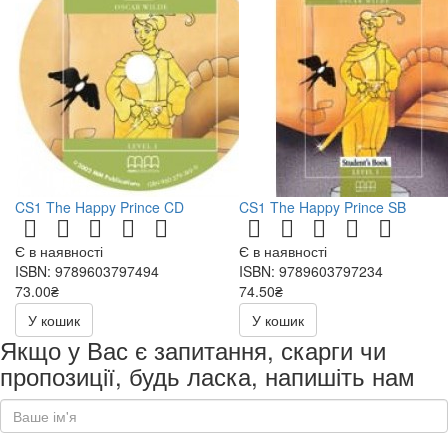
CS1 The Happy Prince CD
CS1 The Happy Prince SB
Є в наявності
Є в наявності
ISBN: 9789603797494
ISBN: 9789603797234
73.00₴
74.50₴
146.00₴
149.00₴
У кошик
У кошик
Якщо у Вас є запитання, скарги чи
пропозиції, будь ласка, напишіть нам