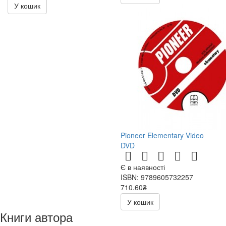
У кошик
Pioneer Elementary Video
DVD
Є в наявності
ISBN: 9789605732257
710.60₴
836.00₴
У кошик
Книги автора