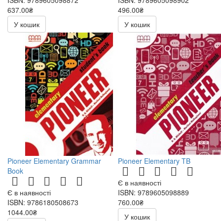
637.00₴
496.00₴
У кошик
У кошик
Pioneer Elementary Grammar
Pioneer Elementary TB
Book
Є в наявності
Є в наявності
ISBN: 9789605098889
ISBN: 9786180508673
760.00₴
1044.00₴
У кошик