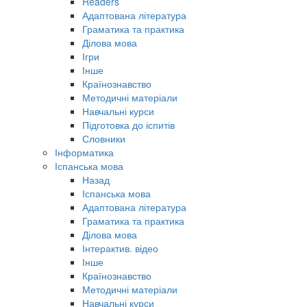
Readers
Адаптована література
Граматика та практика
Ділова мова
Ігри
Інше
Країнознавство
Методичні матеріали
Навчальні курси
Підготовка до іспитів
Словники
Інформатика
Іспанська мова
Назад
Іспанська мова
Адаптована література
Граматика та практика
Ділова мова
Інтерактив. відео
Інше
Країнознавство
Методичні матеріали
Навчальні курси