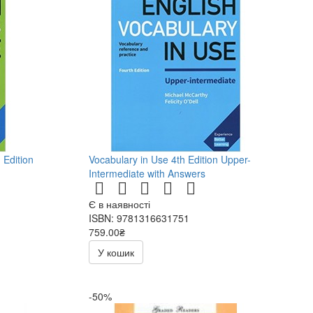
 Edition
Vocabulary in Use 4th Edition Upper-
Intermediate with Answers
Є в наявності
ISBN: 9781316631751
759.00₴
У кошик
-50%