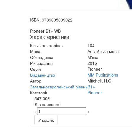
ISBN:
9789605099022
Pioneer B1+ WB
Характеристики
Кількість сторінок
104
Мова
Англійська мова
Обкладинка
М'яка
Рік видання
2015
Серія
Pioneer
Видавництво
MM Publications
Автор
Mitchell, H.Q.
Загальноєвропейський рівень
B1+
Категорії
Pioneer
547.00₴
Є в наявності
-
+
У кошик