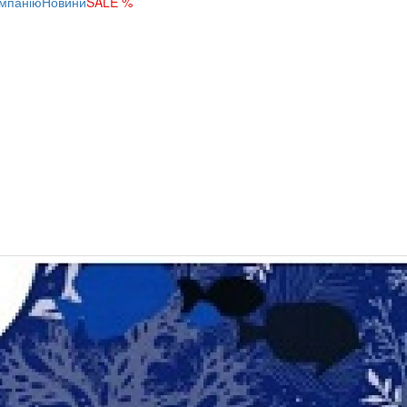
мпанію
Новини
SALE %