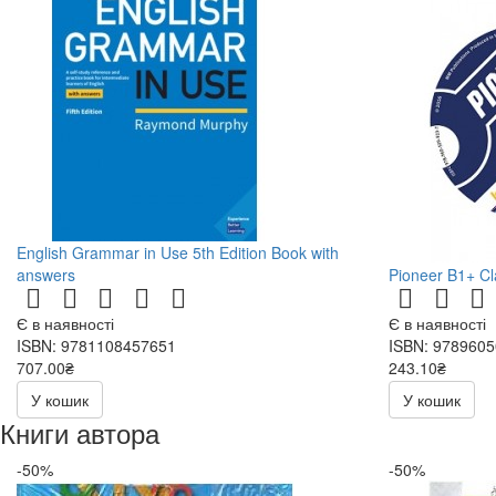
English Grammar in Use 5th Edition Book with
answers
Pioneer B1+ C
Є в наявності
Є в наявності
ISBN: 9781108457651
ISBN: 978960
707.00₴
243.10₴
286.00₴
У кошик
У кошик
Книги автора
-50%
-50%