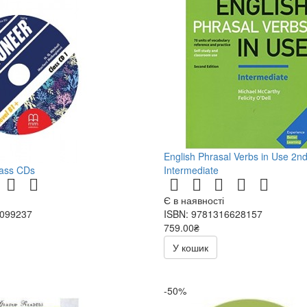
English Phrasal Verbs in Use 2nd
lass CDs
Intermediate
Є в наявності
5099237
ISBN: 9781316628157
759.00₴
У кошик
-50%