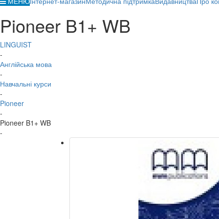
МЕНЮ
Інтернет-магазин
Методична підтримка
Видавництва
Про ко
Pioneer B1+ WB
LINGUIST
-
Англійська мова
-
Навчальні курси
-
Pioneer
-
Pioneer B1+ WB
-