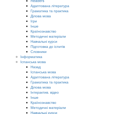
Readers
Адаптована література
Граматика та практика
Ділова мова
Ігри
Інше
Країнознавство
Методичні матеріали
Навчальні курси
Підготовка до іспитів
Словники
Інформатика
Іспанська мова
Назад
Іспанська мова
Адаптована література
Граматика та практика
Ділова мова
Інтерактив. відео
Інше
Країнознавство
Методичні матеріали
Навчальні курси