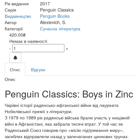
Рік видання
2017
Серія
Penguin Classics
Видавництво
Penguin Books
Автор
Alexievich, S.
Категорії
Сучасна література
420.00₴
Немає в наявності
-
+
Опис
Відгуки
Опис
Penguin Classics: Boys in Zinc
Чарівні історії радянсько-афганської війни від лауреата
Нобелівської премії з літератури.
З 1979 по 1989 рік радянські війська брали участь у нищівній
війні в Афганістані, яка забрала тисячі втрат. У той час як
Радянський Союз говорив про «місію підтримання миру»,
загиблих відправляли назад у запечатаних цинкових трунах.