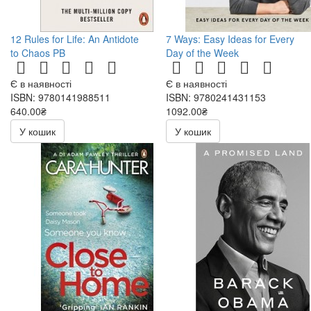
12 Rules for Life: An Antidote
7 Ways: Easy Ideas for Every
to Chaos PB
Day of the Week
Є в наявності
Є в наявності
ISBN: 9780141988511
ISBN: 9780241431153
640.00₴
1092.00₴
У кошик
У кошик