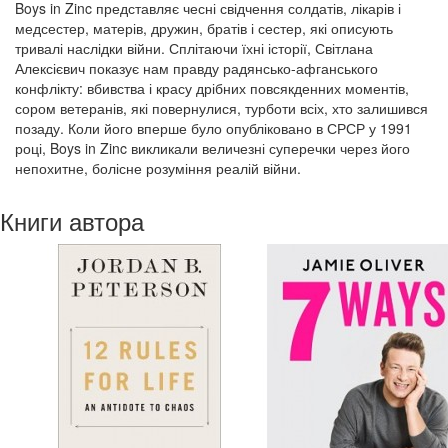
Boys in Zinc представляє чесні свідчення солдатів, лікарів і
медсестер, матерів, дружин, братів і сестер, які описують
тривалі наслідки війни. Сплітаючи їхні історії, Світлана
Алексієвич показує нам правду радянсько-афганського
конфлікту: вбивства і красу дрібних повсякденних моментів,
сором ветеранів, які повернулися, турботи всіх, хто залишився
позаду. Коли його вперше було опубліковано в СРСР у 1991
році, Boys in Zinc викликали величезні суперечки через його
непохитне, болісне розуміння реалій війни.
Книги автора