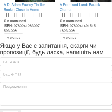
A DI Adam Fawley Thriller
A Promised Land: Barack
Book1: Close to Home
Obama
Є в наявності
Є в наявності
ISBN: 9780241283097
ISBN: 9780241491515
593.00₴
1823.00₴
У кошик
У кошик
Якщо у Вас є запитання, скарги чи
пропозиції, будь ласка, напишіть нам