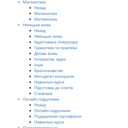
Математика
Назад
Математика
Математика
Німецька мова
Назад
Німецька мова
Адаптована література
Граматика та практика
Ділова мова
Інтерактив. відео
Інше
Країнознавство
Методичні матеріали
Навчальні курси
Підготовка до іспитів
Словники
Онлайн-підручники
Назад
Онлайн-підручники
Подарункові сертифікати
Навчальні курси
Передзамовлення