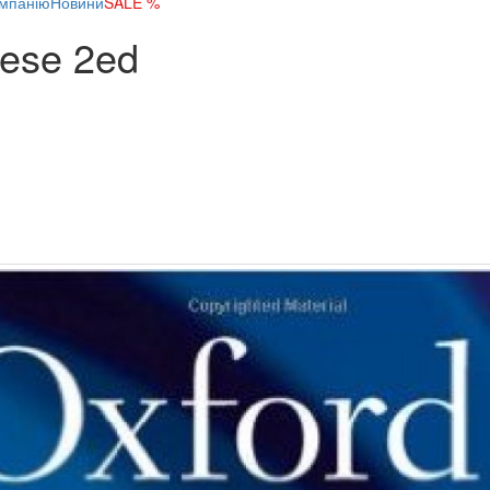
мпанію
Новини
SALE %
nese 2ed