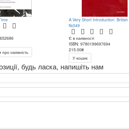
Time
A Very Short Introduction: British
№349
9652686
Є в наявності
ISBN: 9780199697694
215.00₴
 про наявність
У кошик
озиції, будь ласка, напишіть нам