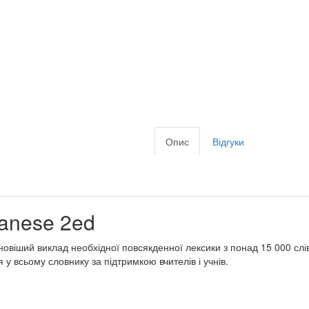
Опис
Відгуки
panese 2ed
віший виклад необхідної повсякденної лексики з понад 15 000 слів 
у всьому словнику за підтримкою вчителів і учнів.