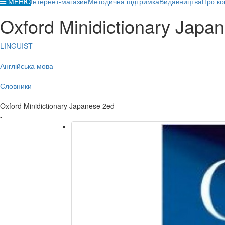
МЕНЮ
Інтернет-магазин
Методична підтримка
Видавництва
Про ко
Oxford Minidictionary Japa
LINGUIST
-
Англійська мова
-
Словники
-
Oxford Minidictionary Japanese 2ed
-