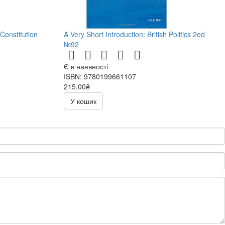
 Constitution
A Very Short Introduction: British Politics 2ed
№92
Є в наявності
ISBN: 9780199661107
215.00₴
У кошик