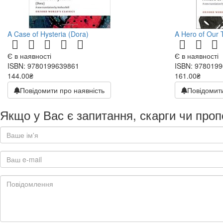
A Case of Hysteria (Dora)
A Hero of Our 
Є в наявності
Є в наявності
ISBN: 9780199639861
ISBN: 978019
144.00₴
161.00₴
Повідомити про наявність
Повідомити
Якщо у Вас є запитання, скарги чи проп