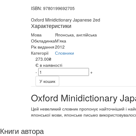
ISBN:
9780199692705
Oxford Minidictionary Japanese 2ed
Характеристики
Мова
Японська, англійська
Обкладинка
М'яка
Рік видання
2012
Категорії
Словники
273.00₴
Є в наявності
-
+
У кошик
Oxford Minidictionary Ja
Цей невеликий словник пропонує найточніший і найно
японської мови, японське письмо використовувалося 
Книги автора