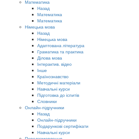
Математика
Назад
Математика
Математика
Німецька мова
Назад
Німецька мова
Адаптована література
Граматика та практика
Ділова мова
Інтерактив. відео
Інше
Країнознавство
Методичні матеріали
Навчальні курси
Підготовка до іспитів
Словники
Онлайн-підручники
Назад
Онлайн-підручники
Подарункові сертифікати
Навчальні курси
Передзамовлення