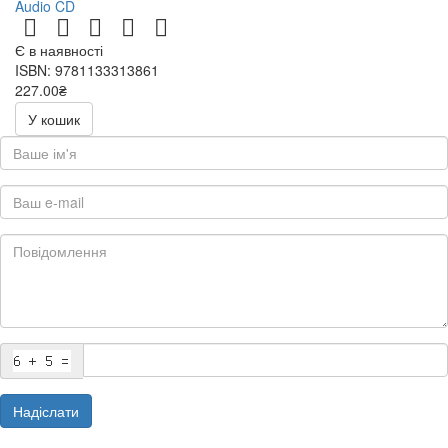
Audio CD
Є в наявності
ISBN: 9781133313861
227.00₴
454.00₴
У кошик
Надіслати