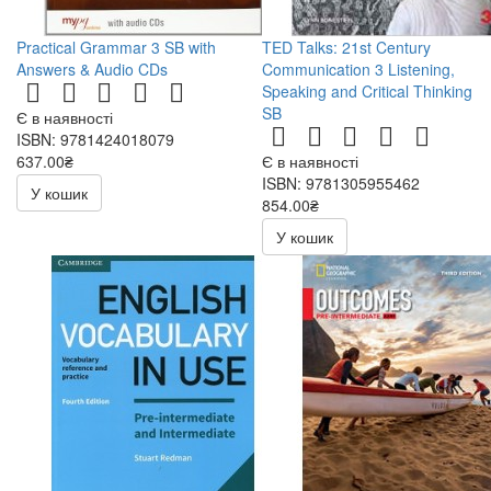
Practical Grammar 3 SB with
TED Talks: 21st Century
Answers & Audio CDs
Communication 3 Listening,
Speaking and Critical Thinking
SB
Є в наявності
ISBN: 9781424018079
637.00₴
Є в наявності
910.00₴
ISBN: 9781305955462
У кошик
854.00₴
1220.00₴
У кошик