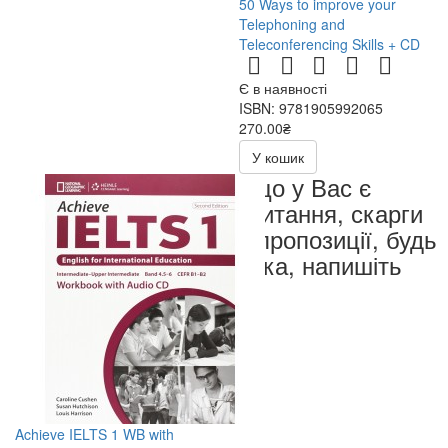
50 Ways to improve your
Telephoning and
Teleconferencing Skills + CD
Є в наявності
ISBN: 9781905992065
270.00₴
540.00₴
У кошик
Якщо у Вас є
запитання, скарги
чи пропозиції, будь
ласка, напишіть
нам
Achieve IELTS 1 WB with