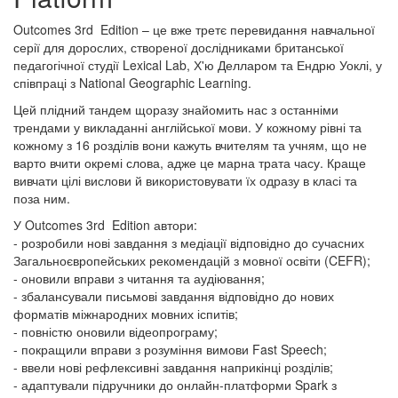
Outcomes 3rd Edition – це вже третє перевидання навчальної
серії для дорослих, створеної дослідниками британської
педагогічної студії Lexical Lab, Х'ю Делларом та Ендрю Уоклі, у
співпраці з National Geographic Learning.
Цей плідний тандем щоразу знайомить нас з останніми
трендами у викладанні англійської мови. У кожному рівні та
кожному з 16 розділів вони кажуть вчителям та учням, що не
варто вчити окремі слова, адже це марна трата часу. Краще
вивчати цілі вислови й використовувати їх одразу в класі та
поза ним.
У Outcomes 3rd Edition автори:
- розробили нові завдання з медіації відповідно до сучасних
Загальноєвропейських рекомендацій з мовної освіти (CEFR);
- оновили вправи з читання та аудіювання;
- збалансували письмові завдання відповідно до нових
форматів міжнародних мовних іспитів;
- повністю оновили відеопрограму;
- покращили вправи з розуміння вимови Fast Speech;
- ввели нові рефлексивні завдання наприкінці розділів;
- адаптували підручники до онлайн-платформи Spark з