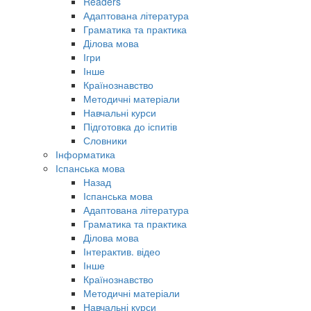
Readers
Адаптована література
Граматика та практика
Ділова мова
Ігри
Інше
Країнознавство
Методичні матеріали
Навчальні курси
Підготовка до іспитів
Словники
Інформатика
Іспанська мова
Назад
Іспанська мова
Адаптована література
Граматика та практика
Ділова мова
Інтерактив. відео
Інше
Країнознавство
Методичні матеріали
Навчальні курси