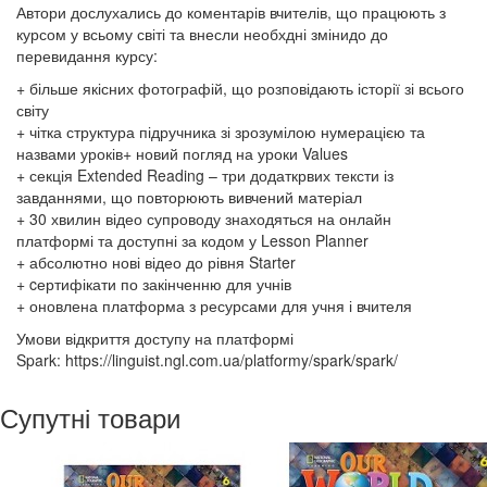
Автори дослухались до коментарів вчителів, що працюють з
курсом у всьому світі та внесли необхдні змінидо до
перевидання курсу:
+ більше якісних фотографій, що розповідають історії зі всього
світу
+ чітка структура підручника зі зрозумілою нумерацією та
назвами уроків+ новий погляд на уроки Values
+ секція Extended Reading – три додаткрвих тексти із
завданнями, що повторюють вивчений матеріал
+ 30 хвилин відео супроводу знаходяться на онлайн
платформі та доступні за кодом у Lesson Planner
+ абсолютно нові відео до рівня Starter
+ cертифікати по закінченню для учнів​
+ оновлена платформа з ресурсами для учня і вчителя
Умови відкриття доступу на платформі
Spark: https://linguist.ngl.com.ua/platformy/spark/spark/
Супутні товари