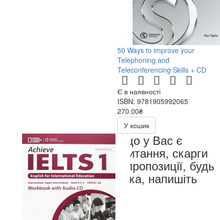
50 Ways to improve your
Telephoning and
Teleconferencing Skills + CD
Є в наявності
ISBN: 9781905992065
270.00₴
540.00₴
У кошик
Якщо у Вас є
запитання, скарги
чи пропозиції, будь
ласка, напишіть
нам