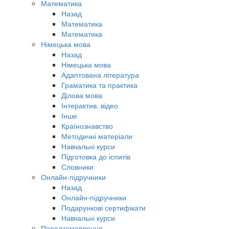
Математика
Назад
Математика
Математика
Німецька мова
Назад
Німецька мова
Адаптована література
Граматика та практика
Ділова мова
Інтерактив. відео
Інше
Країнознавство
Методичні матеріали
Навчальні курси
Підготовка до іспитів
Словники
Онлайн-підручники
Назад
Онлайн-підручники
Подарункові сертифікати
Навчальні курси
Передзамовлення