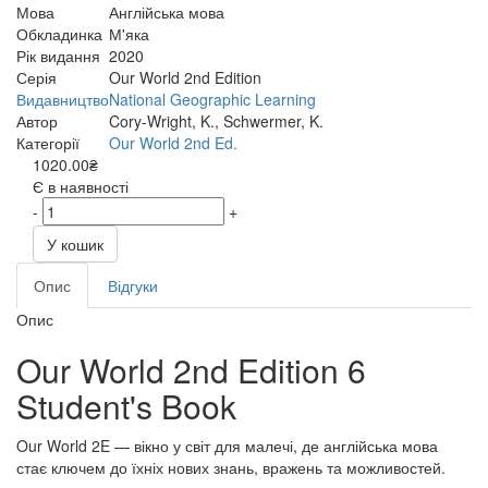
Мова
Англійська мова
Обкладинка
М'яка
Рік видання
2020
Серія
Our World 2nd Edition
Видавництво
National Geographic Learning
Автор
Cory-Wright, K., Schwermer, K.
Категорії
Our World 2nd Ed.
1020.00₴
Є в наявності
-
+
У кошик
Опис
Відгуки
Опис
Our World 2nd Edition 6
Student's Book
Our World 2E — вікно у світ для малечі, де англійська мова
стає ключем до їхніх нових знань, вражень та можливостей. ​