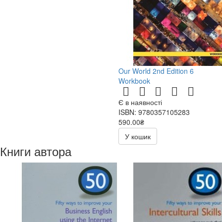
Our World 2nd Edition 6
Workbook
Є в наявності
ISBN: 9780357105283
590.00₴
У кошик
Книги автора