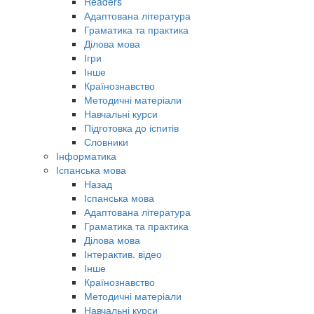
Readers
Адаптована література
Граматика та практика
Ділова мова
Ігри
Інше
Країнознавство
Методичні матеріали
Навчальні курси
Підготовка до іспитів
Словники
Інформатика
Іспанська мова
Назад
Іспанська мова
Адаптована література
Граматика та практика
Ділова мова
Інтерактив. відео
Інше
Країнознавство
Методичні матеріали
Навчальні курси