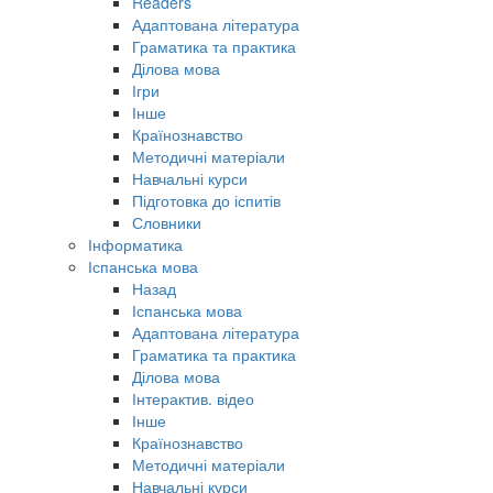
Readers
Адаптована література
Граматика та практика
Ділова мова
Ігри
Інше
Країнознавство
Методичні матеріали
Навчальні курси
Підготовка до іспитів
Словники
Інформатика
Іспанська мова
Назад
Іспанська мова
Адаптована література
Граматика та практика
Ділова мова
Інтерактив. відео
Інше
Країнознавство
Методичні матеріали
Навчальні курси