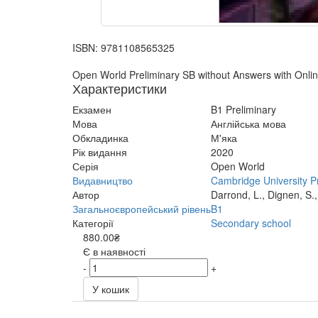
ISBN:
9781108565325
Open World Preliminary SB without Answers with Onlin
Характеристики
Екзамен
B1 Preliminary
Мова
Англійська мова
Обкладинка
М'яка
Рік видання
2020
Серія
Open World
Видавництво
Cambridge University P
Автор
Darrond, L., Dignen, S.
Загальноєвропейський рівень
B1
Категорії
Secondary school
880.00₴
Є в наявності
-
+
У кошик