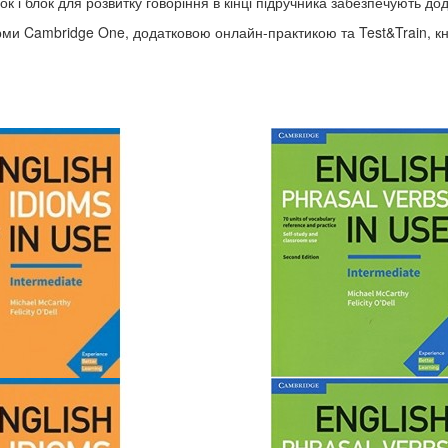
ок і блок для розвитку говоріння в кінці підручника забезпечують до
ми Cambridge One, додатковою онлайн-практикою та Test&Train, кни