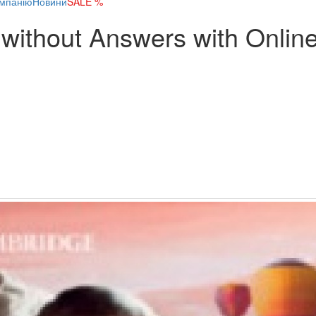
мпанію
Новини
SALE %
without Answers with Online