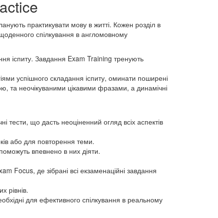
actice
планують практикувати мову в житті. Кожен розділ в
я щоденного спілкування в англомовному
ня іспиту. Завдання Exam Training тренують
гіями успішного складання іспиту, оминати поширені
вою, та неочікуваними цікавими фразами, а динамічні
ні тести, що дасть неоціненний огляд всіх аспектів
оків або для повторення теми.
опоможуть впевнено в них діяти.
xam Focus, де зібрані всі екзаменаційні завдання
х рівнів.
еобхідні для ефективного спілкування в реальному