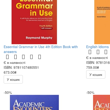
Essential Grammar in Use 4th Edition Book with
English Idioms 
answers
Є в наявності
Є в наявності
ISBN: 978131
ISBN: 9781107480551
759.00₴
673.00₴
У кошик
У кошик
-50%
-50%