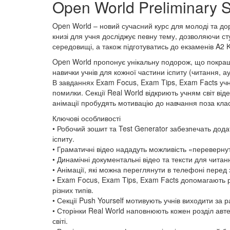
Open World Preliminary S
Open World – новий сучасний курс для молоді та доро
книзі для учня досліджує певну тему, дозволяючи с
середовищі, а також підготуватись до екзаменів A2 Ke
Open World пропонує унікальну подорож, що покращу
навички учнів для кожної частини іспиту (читання, 
В завданнях Exam Focus, Exam Tips, Exam Facts учні
помилки. Секції Real World відкриють учням світ від
анімації пробудять мотивацію до навчання поза кла
Ключові особливості
• Робочий зошит та Test Generator забезпечать додат
іспиту.
• Граматичні відео нададуть можливість «перевернуто
• Динамічні документальні відео та тексти для читан
• Анімації, які можна переглянути в телефоні пере
• Exam Focus, Exam Tips, Exam Facts допомагають роз
різних типів.
• Секції Push Yourself мотивують учнів виходити за 
• Сторінки Real World наповнюють кожен розділ авт
світі.