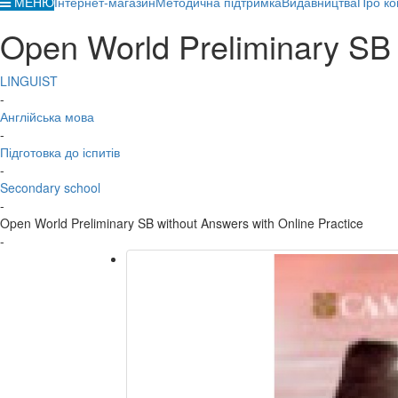
МЕНЮ
Інтернет-магазин
Методична підтримка
Видавництва
Про ко
Open World Preliminary SB 
LINGUIST
-
Англійська мова
-
Підготовка до іспитів
-
Secondary school
-
Open World Preliminary SB without Answers with Online Practice
-