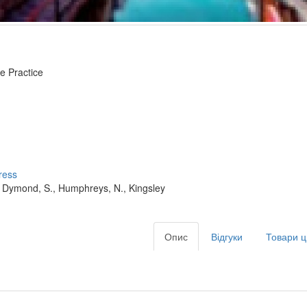
e Practice
ress
, Dymond, S., Humphreys, N., Kingsley
Опис
Відгуки
Товари ц