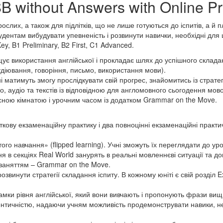
B without Answers with Online Pr
слих, а також для підлітків, що не лише готуються до іспитів, а й 
тудентам вибудувати упевненість і розвинути навички, необхідні дл
y, B1 Preliminary, B2 First, C1 Advanced.
є використання англійської і прокладає шлях до успішного складан
аудіювання, говоріння, письмо, використання мови).
 матимуть змогу прослідкувати свій прогрес, знайомитись із страте
ео, аудіо та текстів із відповідною для англомовного сьогодення мо
сною кімнатою і урочним часом із додатком Grammar on the Move.
кову екзаменаційну практику і два повноцінні екзаменаційні практич
го навчання» (flipped learning). Учні зможуть їх переглядати до ур
ня в секціях Real World занурять в реальні мовленнєві ситуації та д
д заняттям – Grammar on the Move.
винути стратегії складання іспиту. В кожному юніті є свій розділ E
рамки рівня англійської, який вони вивчають і пропонують фрази вищи
ентичністю, надаючи учням можливість продемонструвати навики, н