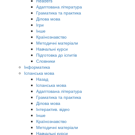
Readers
Адаптована література
Граматика та практика
Ділова мова
Ігри
Інше
Країнознавство
Методичні матеріали
Навчальні курси
Підготовка до іспитів
Словники
Інформатика
Іспанська мова
Назад
Іспанська мова
Адаптована література
Граматика та практика
Ділова мова
Інтерактив. відео
Інше
Країнознавство
Методичні матеріали
Навчальні курси