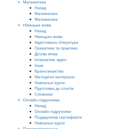
Математика
Назад
Математика
Математика
Німецька мова
Назад
Німецька мова
Адаптована література
Граматика та практика
Ділова мова
Інтерактив. відео
Інше
Країнознавство
Методичні матеріали
Навчальні курси
Підготовка до іспитів
Словники
Онлайн-підручники
Назад
Онлайн-підручники
Подарункові сертифікати
Навчальні курси
Передзамовлення