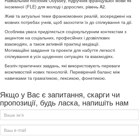
Навчальний посібник Odyssey, підручник французької мови як
іноземної (FLE) для молоді і дорослих, рівень A2.
Живі та актуальні теми франкомовних реалій, зосереджені на
мовних потребах учнів, щоб заохотити їх до спілкування та дії.
Особлива увага приділяється соціокультурним контекстам з
акцентом на соціальних, професійних і дозвіллєвих
взаємодіях, а також активній практиці медіації.
Мотиваційні завдання та проекти для набуття легкості
спілкування в усіх щоденних ситуаціях та взаємодіях.
Безліч практичних завдань, які використовують переваги
можливостей нових технологій. Перевірений баланс між
навичками та граматикою, лексикою, фонетикою.
Якщо у Вас є запитання, скарги чи
пропозиції, будь ласка, напишіть нам