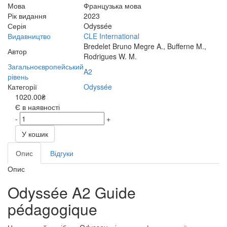
Мова
Французька мова
Рік видання
2023
Серія
Odyssée
Видавництво
CLE International
Bredelet Bruno Megre A., Bufferne M.,
Автор
Rodrigues W. M.
Загальноєвропейський
A2
рівень
Категорії
Odyssée
1020.00₴
Є в наявності
-
+
У кошик
Опис
Відгуки
Опис
Odyssée A2 Guide
pédagogique