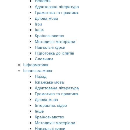
Readers
Адаптована література
Граматика та практика
Ділова мова
Ігри
Інше
Країнознавство
Методичні матеріали
Навчальні курси
Підготовка до іспитів
Словники
Інформатика
Іспанська мова
Назад
Іспанська мова
Адаптована література
Граматика та практика
Ділова мова
Інтерактив. відео
Інше
Країнознавство
Методичні матеріали
Навчальні курси