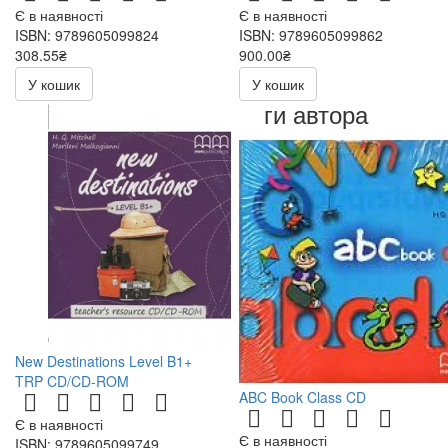
Є в наявності
Є в наявності
ISBN: 9789605099824
ISBN: 9789605099862
308.55₴
900.00₴
363.00₴
У кошик
У кошик
Книги автора
New Destinations Level B1+
TRP CD/CD-ROM
ABC Book Class CD
Є в наявності
Є в наявності
ISBN: 9789605099749