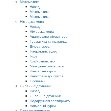
Математика
Назад
Математика
Математика
Німецька мова
Назад
Німецька мова
Адаптована література
Граматика та практика
Ділова мова
Інтерактив. відео
Інше
Країнознавство
Методичні матеріали
Навчальні курси
Підготовка до іспитів
Словники
Онлайн-підручники
Назад
Онлайн-підручники
Подарункові сертифікати
Навчальні курси
Передзамовлення