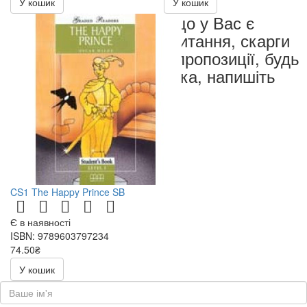
У кошик
У кошик
Якщо у Вас є
запитання, скарги
чи пропозиції, будь
ласка, напишіть
нам
CS1 The Happy Prince SB
Є в наявності
ISBN: 9789603797234
74.50₴
149.00₴
У кошик