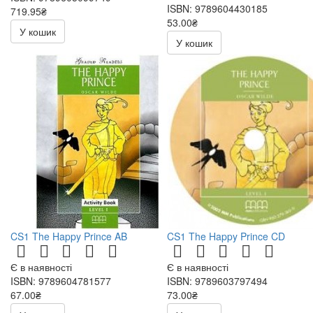
ISBN: 9789604430185
719.95₴
53.00₴
847.00₴
У кошик
106.00₴
У кошик
CS1 The Happy Prince AB
CS1 The Happy Prince CD
Є в наявності
Є в наявності
ISBN: 9789604781577
ISBN: 9789603797494
67.00₴
73.00₴
134.00₴
146.00₴