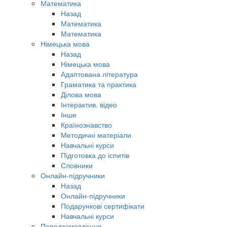
Математика
Назад
Математика
Математика
Німецька мова
Назад
Німецька мова
Адаптована література
Граматика та практика
Ділова мова
Інтерактив. відео
Інше
Країнознавство
Методичні матеріали
Навчальні курси
Підготовка до іспитів
Словники
Онлайн-підручники
Назад
Онлайн-підручники
Подарункові сертифікати
Навчальні курси
Передзамовлення