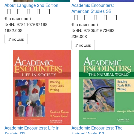
About Language 2nd Edition
Academic Encounters:
American Studies SB
Є в наявності
ISBN: 9781107667198
Є в наявності
1682.00₴
ISBN: 9780521673693
236.00₴
У кошик
472.00₴
У кошик
Academic Encounters: Life in
Academic Encounters: The
Society SB
Natural World SB