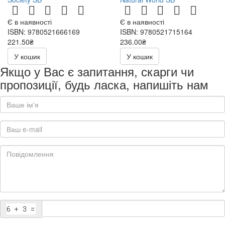
Є в наявності
Є в наявності
ISBN: 9780521666169
ISBN: 9780521715164
221.50₴
236.00₴
443.00₴
472.00₴
У кошик
У кошик
Якщо у Вас є запитання, скарги чи
пропозиції, будь ласка, напишіть нам