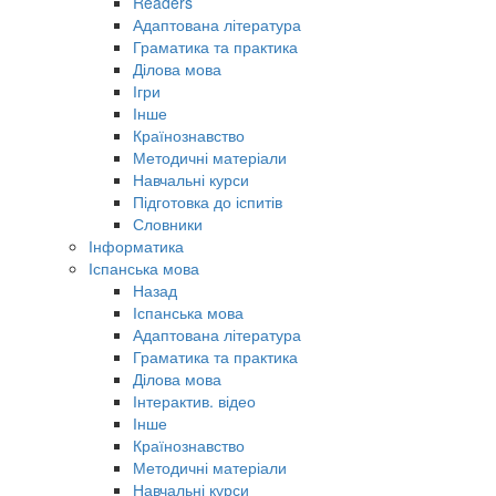
Readers
Адаптована література
Граматика та практика
Ділова мова
Ігри
Інше
Країнознавство
Методичні матеріали
Навчальні курси
Підготовка до іспитів
Словники
Інформатика
Іспанська мова
Назад
Іспанська мова
Адаптована література
Граматика та практика
Ділова мова
Інтерактив. відео
Інше
Країнознавство
Методичні матеріали
Навчальні курси