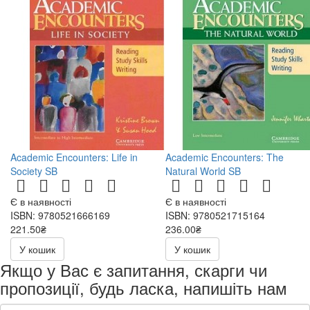
Academic Encounters: Life in
Academic Encounters: The
Society SB
Natural World SB
Є в наявності
Є в наявності
ISBN: 9780521666169
ISBN: 9780521715164
221.50₴
236.00₴
443.00₴
472.00₴
У кошик
У кошик
Якщо у Вас є запитання, скарги чи
пропозиції, будь ласка, напишіть нам