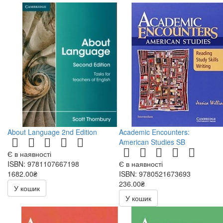
About Language 2nd Edition
Academic Encounters:
American Studies SB
Є в наявності
ISBN: 9781107667198
Є в наявності
1682.00₴
ISBN: 9780521673693
236.00₴
У кошик
472.00₴
У кошик