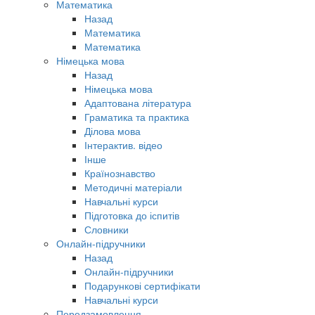
Математика
Назад
Математика
Математика
Німецька мова
Назад
Німецька мова
Адаптована література
Граматика та практика
Ділова мова
Інтерактив. відео
Інше
Країнознавство
Методичні матеріали
Навчальні курси
Підготовка до іспитів
Словники
Онлайн-підручники
Назад
Онлайн-підручники
Подарункові сертифікати
Навчальні курси
Передзамовлення