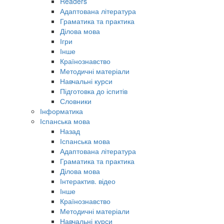
Readers
Адаптована література
Граматика та практика
Ділова мова
Ігри
Інше
Країнознавство
Методичні матеріали
Навчальні курси
Підготовка до іспитів
Словники
Інформатика
Іспанська мова
Назад
Іспанська мова
Адаптована література
Граматика та практика
Ділова мова
Інтерактив. відео
Інше
Країнознавство
Методичні матеріали
Навчальні курси