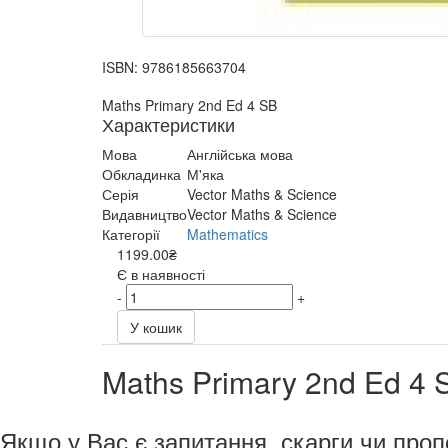
ISBN:
9786185663704
Maths Primary 2nd Ed 4 SB
Характеристики
Мова
Англійська мова
Обкладинка
М'яка
Серія
Vector Maths & Science
Видавництво
Vector Maths & Science
Категорії
Mathematics
1199.00₴
Є в наявності
-
+
У кошик
Maths Primary 2nd Ed 4 
Якщо у Вас є запитання, скарги чи проп