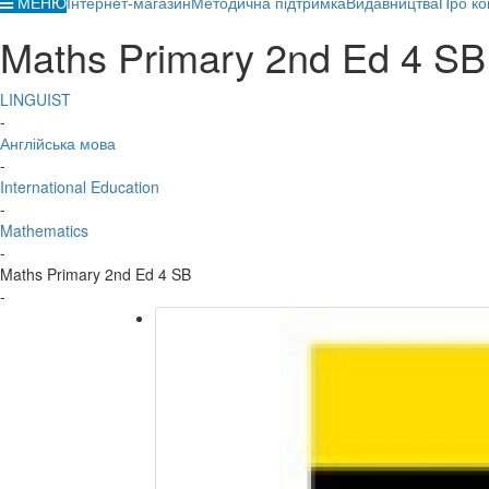
МЕНЮ
Інтернет-магазин
Методична підтримка
Видавництва
Про ко
Maths Primary 2nd Ed 4 SB
LINGUIST
-
Англійська мова
-
International Education
-
Mathematics
-
Maths Primary 2nd Ed 4 SB
-