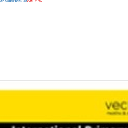
мпанію
Новини
SALE %