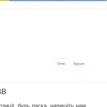
Опис
Відгуки
SB
озиції, будь ласка, напишіть нам