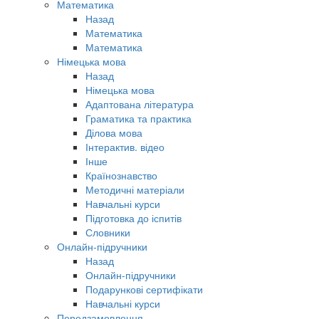
Математика
Назад
Математика
Математика
Німецька мова
Назад
Німецька мова
Адаптована література
Граматика та практика
Ділова мова
Інтерактив. відео
Інше
Країнознавство
Методичні матеріали
Навчальні курси
Підготовка до іспитів
Словники
Онлайн-підручники
Назад
Онлайн-підручники
Подарункові сертифікати
Навчальні курси
Передзамовлення