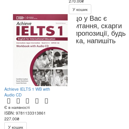
270.00₴
540.00₴
У кошик
Якщо у Вас є
запитання, скарги
чи пропозиції, будь
ласка, напишіть
нам
Achieve IELTS 1 WB with
Audio CD
Є в наявності
ISBN: 9781133313861
227.00₴
454.00₴
У кошик