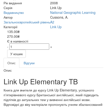
Рік видання
2008
Серія
Link Up
Видавництво
National Geographic Learning
Автор
Cussons, A.
Загальноєвропейський рівень
A2
Категорії
Link Up
135.00₴
270.00₴
Є в наявності
-
+
У кошик
Опис
Відгуки
Опис
Link Up Elementary TB
Книга для вчителя до курсу Link Up Elementary, успішного
п'ятирівневого курсу Британської англійської, який підводить
підлітків до актуальних тем у вивченні англійської мови.
Відповідні до віку матеріали пропонують учням збалансований