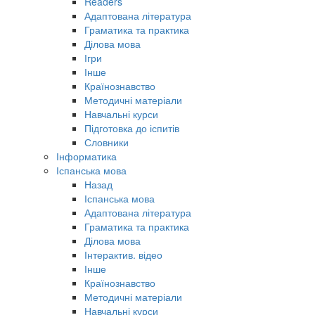
Readers
Адаптована література
Граматика та практика
Ділова мова
Ігри
Інше
Країнознавство
Методичні матеріали
Навчальні курси
Підготовка до іспитів
Словники
Інформатика
Іспанська мова
Назад
Іспанська мова
Адаптована література
Граматика та практика
Ділова мова
Інтерактив. відео
Інше
Країнознавство
Методичні матеріали
Навчальні курси