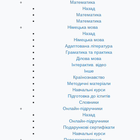
Математика
Назад
Математика
Математика
Німецька мова
Назад
Німецька мова
Адаптована література
Граматика та практика
Ділова мова
Інтерактив. відео
Інше
Країнознавство
Методичні матеріали
Навчальні курси
Підготовка до іспитів
Словники
Онлайн-підручники
Назад
Онлайн-підручники
Подарункові сертифікати
Навчальні курси
Передзамовлення