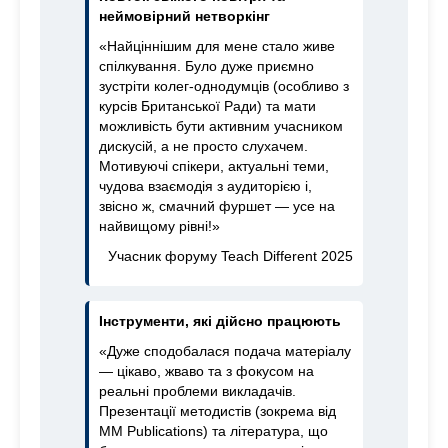
неймовірний нетворкінг
«Найціннішим для мене стало живе
спілкування. Було дуже приємно
зустріти колег-однодумців (особливо з
курсів Британської Ради) та мати
можливість бути активним учасником
дискусій, а не просто слухачем.
Мотивуючі спікери, актуальні теми,
чудова взаємодія з аудиторією і,
звісно ж, смачний фуршет — усе на
найвищому рівні!»
Учасник форуму Teach Different 2025
Інструменти, які дійсно працюють
«Дуже сподобалася подача матеріалу
— цікаво, жваво та з фокусом на
реальні проблеми викладачів.
Презентації методистів (зокрема від
MM Publications) та література, що