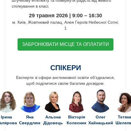
штучному інтелекту та повернути радість від живого
спілкування в класі.
29 травня 2026 | 9:00 – 16:30
м. Київ, Жовтневий палац, Алея Героїв Небесної Сотні,
1
ЗАБРОНЮВАТИ МІСЦЕ ТА ОПЛАТИТИ
СПІКЕРИ
Експерти зі сфери англомовної освіти об’єдналися,
щоб поділитися своїм багатим досвідом.
Ірина
Яна
Альона
Вікторія
Олег
Тетян
алярова
Свердлюк
Дідовець
Колесник
Хайнацький
Шелеп