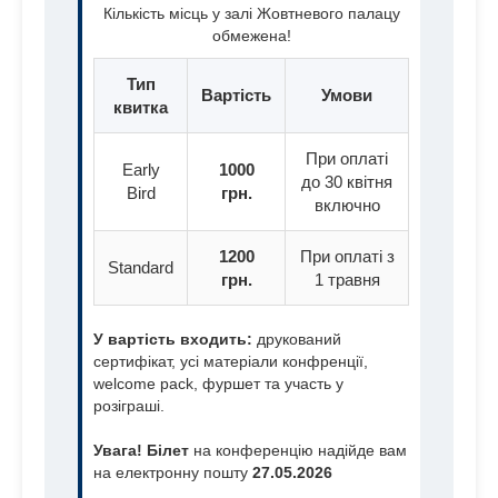
Кількість місць у залі Жовтневого палацу
обмежена!
Тип
Вартість
Умови
квитка
При оплаті
Early
1000
до 30 квітня
Bird
грн.
включно
1200
При оплаті з
Standard
грн.
1 травня
У вартість входить:
друкований
сертифікат, усі матеріали конфренції,
welcome pack, фуршет та участь у
розіграші.
Увага! Білет
на конференцію надійде вам
на електронну пошту
27.05.2026