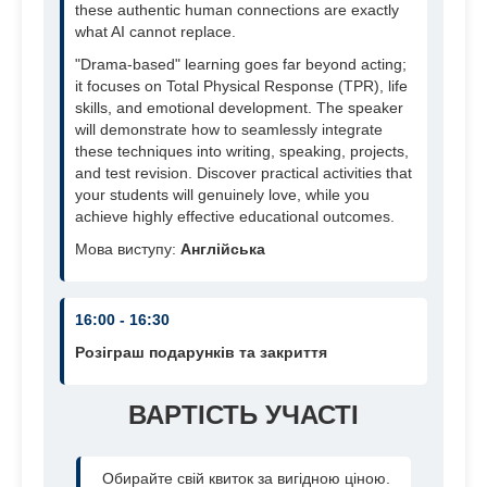
these authentic human connections are exactly
what AI cannot replace.
"Drama-based" learning goes far beyond acting;
it focuses on Total Physical Response (TPR), life
skills, and emotional development. The speaker
will demonstrate how to seamlessly integrate
these techniques into writing, speaking, projects,
and test revision. Discover practical activities that
your students will genuinely love, while you
achieve highly effective educational outcomes.
Мова виступу:
Англійська
16:00 - 16:30
Розіграш подарунків та закриття
ВАРТІСТЬ УЧАСТІ
Обирайте свій квиток за вигідною ціною.