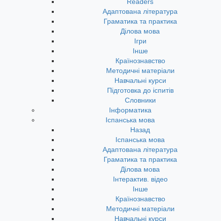
Readers
Адаптована література
Граматика та практика
Ділова мова
Ігри
Інше
Країнознавство
Методичні матеріали
Навчальні курси
Підготовка до іспитів
Словники
Інформатика
Іспанська мова
Назад
Іспанська мова
Адаптована література
Граматика та практика
Ділова мова
Інтерактив. відео
Інше
Країнознавство
Методичні матеріали
Навчальні курси