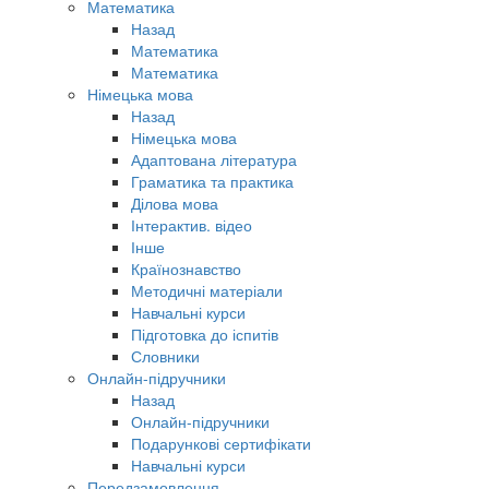
Математика
Назад
Математика
Математика
Німецька мова
Назад
Німецька мова
Адаптована література
Граматика та практика
Ділова мова
Інтерактив. відео
Інше
Країнознавство
Методичні матеріали
Навчальні курси
Підготовка до іспитів
Словники
Онлайн-підручники
Назад
Онлайн-підручники
Подарункові сертифікати
Навчальні курси
Передзамовлення