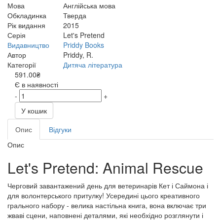
Мова
Англійська мова
Обкладинка
Тверда
Рік видання
2015
Серія
Let's Pretend
Видавництво
Priddy Books
Автор
Priddy, R.
Категорії
Дитяча література
591.00₴
Є в наявності
-
+
У кошик
Опис
Відгуки
Опис
Let's Pretend: Animal Rescue
Черговий завантажений день для ветеринарів Кет і Саймона і
для волонтерського притулку! Усередині цього креативного
грального набору - велика настільна книга, вона включає три
жваві сцени, наповнені деталями, які необхідно розглянути і