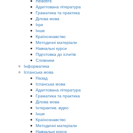
Readers
Адаптована література
Граматика та практика
Ділова мова
Ігри
Інше
Країнознавство
Методичні матеріали
Навчальні курси
Підготовка до іспитів
Словники
Інформатика
Іспанська мова
Назад
Іспанська мова
Адаптована література
Граматика та практика
Ділова мова
Інтерактив. відео
Інше
Країнознавство
Методичні матеріали
Навчальні курси