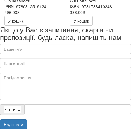
Є в наявності
Є в наявності
ISBN: 9780312519124
ISBN: 9781783410248
496.00₴
336.00₴
У кошик
У кошик
Якщо у Вас є запитання, скарги чи
пропозиції, будь ласка, напишіть нам
Надіслати