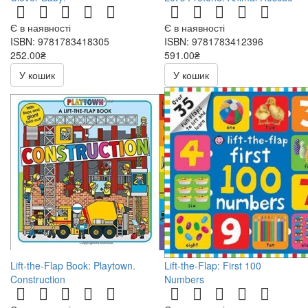
Є в наявності
Є в наявності
ISBN: 9781783418305
ISBN: 9781783412396
252.00₴
591.00₴
У кошик
У кошик
Lift-the-Flap Book: Playtown.
Lift-the-Flap: First 100
Construction
Numbers