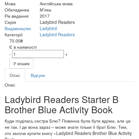
Мова
Англійська мова
Обкладинка
М'яка
Рік видання
2017
Серія
Ladybird Readers
Видавництво
Ladybird
Категорії
Ladybird Readers
70.00₴
Є в наявності
-
+
У кошик
Опис
Відгуки
Опис
Ladybird Readers Starter B
Brother Blue Activity Book
Куди поділась сестра Блю? Повинна була бути вдома, але це
не так. І де вона зараз – може знати тільки її брат Блю. Тим,
хто захоче купити книгу «Ladybird Readers Brother Blue Activity