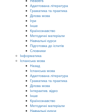
Readers
Адаптована література
Граматика та практика
Ділова мова
Ігри
Інше
Країнознавство
Методичні матеріали
Навчальні курси
Підготовка до іспитів
Словники
Інформатика
Іспанська мова
Назад
Іспанська мова
Адаптована література
Граматика та практика
Ділова мова
Інтерактив. відео
Інше
Країнознавство
Методичні матеріали
Навчальні курси