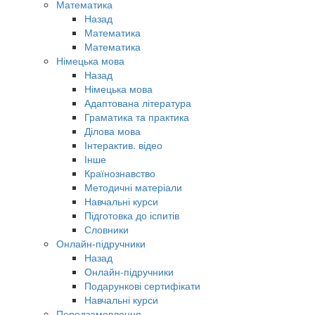
Математика
Назад
Математика
Математика
Німецька мова
Назад
Німецька мова
Адаптована література
Граматика та практика
Ділова мова
Інтерактив. відео
Інше
Країнознавство
Методичні матеріали
Навчальні курси
Підготовка до іспитів
Словники
Онлайн-підручники
Назад
Онлайн-підручники
Подарункові сертифікати
Навчальні курси
Передзамовлення