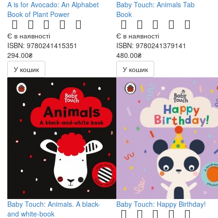
A is for Avocado: An Alphabet
Baby Touch: Animals Tab
Book of Plant Power
Book
Є в наявності
Є в наявності
ISBN: 9780241415351
ISBN: 9780241379141
294.00₴
480.00₴
У кошик
У кошик
Baby Touch: Animals. A black-
Baby Touch: Happy Birthday!
and white-book